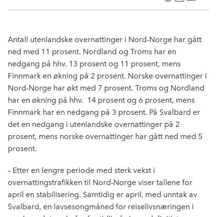
F
L
E
Kop
a
i
-
len
c
n
p
e
k
o
Antall utenlandske overnattinger i Nord-Norge har gått
b
e
s
ned med 11 prosent. Nordland og Troms har en
o
d
t
nedgang på hhv. 13 prosent og 11 prosent, mens
o
I
Finnmark en økning på 2 prosent. Norske overnattinger i
k
n
Nord-Norge har økt med 7 prosent. Troms og Nordland
har en økning på hhv. 14 prosent og 6 prosent, mens
Finnmark har en nedgang på 3 prosent. På Svalbard er
det en nedgang i utenlandske overnattinger på 2
prosent, mens norske overnattinger har gått ned med 5
prosent.
– Etter en lengre periode med sterk vekst i
overnattingstrafikken til Nord-Norge viser tallene for
april en stabilisering. Samtidig er april, med unntak av
Svalbard, en lavsesongmåned for reiselivsnæringen i