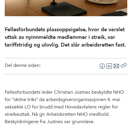
Fellesforbundets plassoppsigelse, hvor de varslet
uttak av nyinnmeldte medlemmer i streik, var
tariffstridig og ulovlig. Det slår arbeidsretten fast.
Del denne siden:
F
L
E
Kop
a
i
-
len
c
n
p
e
k
o
Fellesforbundets leder Christian Justnes beskyldte NHO
b
e
s
for "skitne triks" da arbeidsgiverorganisasjonen 4. mai
o
d
t
saksøkte LO for brudd med Hovedavtalens regler for
o
I
streikeuttak. Nå gir Arbeidsretten NHO medhold.
k
n
Beskyldningene fra Justnes var grunnløse.