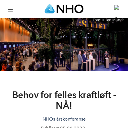
Foto: Kilian Munch
Test
Behov for felles kraftløft -
NÅ!
NHOs årskonferanse