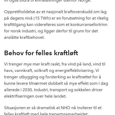
vil også bidra til klimaløsninger utenfor Norge.
Opprettholdelse av et nasjonalt kraftoverskudd om lag
på dagens nivå (15 TWh) er en forutsetning for at rikelig
krafttilgang kan videreføres som et konkurransefortrinn
for norsk industri, og ligger derfor til grunn for det
anslåtte kraftbehovet.
Behov for felles kraftløft
Vi trenger mye mer kraft raskt, fra vind på land, vind til
havs, vannkraft, solkraft og energieffektivisering. Vi
trenger utbygging og forsterking av kraftnettet for å
kunne levere tilnærmet dobbelt så mye effekt som i dag
allerede i 2030. Industri, transport og sokkelen driver
elektrifiseringen over hele landet.
Situasjonen er så dramatisk at NHO nå inviterer til et
felles kraftløft med hele trepartssamarbeidet: