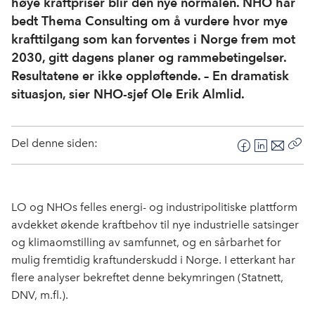
høye kraftpriser blir den nye normalen. NHO har
bedt Thema Consulting om å vurdere hvor mye
krafttilgang som kan forventes i Norge frem mot
2030, gitt dagens planer og rammebetingelser.
Resultatene er ikke oppløftende. – En dramatisk
situasjon, sier NHO-sjef Ole Erik Almlid.
Del denne siden:
F
L
E
Kop
a
i
-
len
c
n
p
e
k
o
LO og NHOs felles energi- og industripolitiske plattform
b
e
s
avdekket økende kraftbehov til nye industrielle satsinger
o
d
t
og klimaomstilling av samfunnet, og en sårbarhet for
o
I
mulig fremtidig kraftunderskudd i Norge. I etterkant har
k
n
flere analyser bekreftet denne bekymringen (Statnett,
DNV, m.fl.).