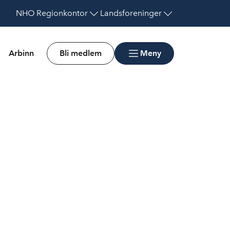
NHO
Regionkontor
Landsforeninger
Arbinn
Bli medlem
Meny