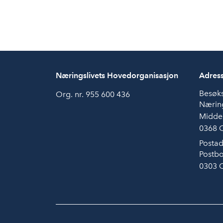
Næringslivets Hovedorganisasjon
Adres
Besøk
Org. nr. 955 600 436
Næring
Midde
0368 
Postad
Postbo
0303 