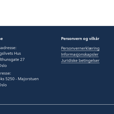
se
Personvern og vilkår
sadresse:
Personvernerklæring
slivets Hus
Informasjonskapsler
lthunsgate 27
Juridiske betingelser
Oslo
resse:
ks 5250 - Majorstuen
Oslo