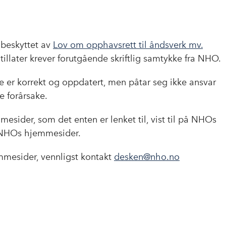
a
i
-
lenke
c
n
p
e
k
o
b
e
s
beskyttet av
Lov om opphavsrett til åndsverk mv.
o
d
t
illater krever forutgående skriftlig samtykke fra NHO.
o
I
k
n
 er korrekt og oppdatert, men påtar seg ikke ansvar
e forårsake.
esider, som det enten er lenket til, vist til på NHOs
l NHOs hjemmesider.
mesider, vennligst kontakt
desken@nho.no