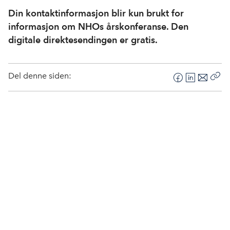
Din kontaktinformasjon blir kun brukt for
informasjon om NHOs årskonferanse. Den
digitale direktesendingen er gratis.
Del denne siden:
F
L
E
Kop
a
i
-
len
c
n
p
e
k
o
b
e
s
o
d
t
o
I
k
n