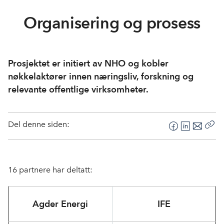
Organisering og prosess
Prosjektet er initiert av NHO og kobler
nøkkelaktører innen næringsliv, forskning og
relevante offentlige virksomheter.
Del denne siden:
F
L
E
Kop
a
i
-
len
c
n
p
e
k
o
16 partnere har deltatt:
b
e
s
o
d
t
o
I
Agder Energi
IFE
k
n