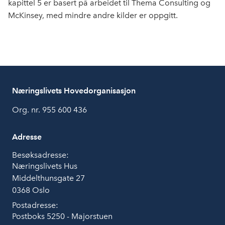
kapittel 5 er basert på arbeidet til Thema Consulting og
McKinsey, med mindre andre kilder er oppgitt.
Næringslivets Hovedorganisasjon
Org. nr. 955 600 436
Adresse
Besøksadresse:
Næringslivets Hus
Middelthunsgate 27
0368 Oslo
Postadresse:
Postboks 5250 - Majorstuen