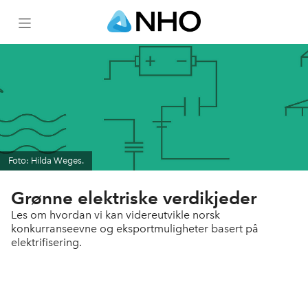
Forside
Om Grønne elektriske verdikjeder
Webinarer
Foto: Hilda Weges.
Organisering og prosess
Grønne elektriske verdikjeder
Les om hvordan vi kan videreutvikle norsk
konkurranseevne og eksportmuligheter basert på
Kontakt
elektrifisering.