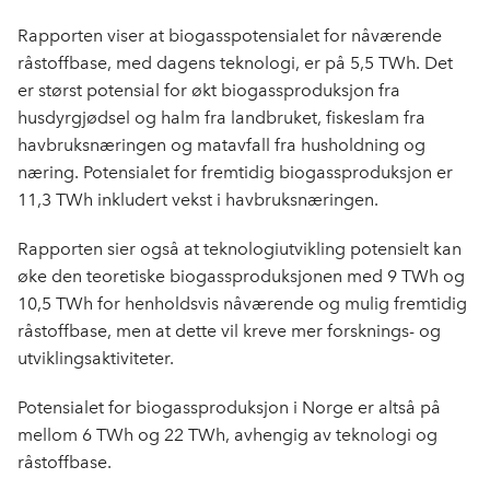
o
d
t
o
I
Rapporten viser at biogasspotensialet for nåværende
k
n
råstoffbase, med dagens teknologi, er på 5,5 TWh. Det
er størst potensial for økt biogassproduksjon fra
husdyrgjødsel og halm fra landbruket, fiskeslam fra
havbruksnæringen og matavfall fra husholdning og
næring. Potensialet for fremtidig biogassproduksjon er
11,3 TWh inkludert vekst i havbruksnæringen.
Rapporten sier også at teknologiutvikling potensielt kan
øke den teoretiske biogassproduksjonen med 9 TWh og
10,5 TWh for henholdsvis nåværende og mulig fremtidig
råstoffbase, men at dette vil kreve mer forsknings- og
utviklingsaktiviteter.
Potensialet for biogassproduksjon i Norge er altså på
mellom 6 TWh og 22 TWh, avhengig av teknologi og
råstoffbase.