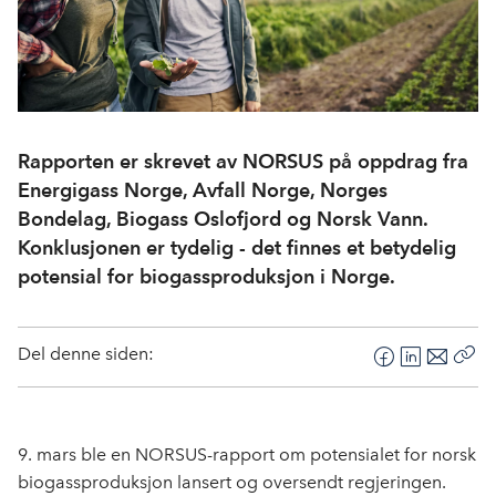
Rapporten er skrevet av NORSUS på oppdrag fra
Energigass Norge, Avfall Norge, Norges
Bondelag, Biogass Oslofjord og Norsk Vann.
Konklusjonen er tydelig - det finnes et betydelig
potensial for biogassproduksjon i Norge.
Del denne siden:
F
L
E
Kop
a
i
-
len
c
n
p
e
k
o
9. mars ble en NORSUS-rapport om potensialet for norsk
b
e
s
biogassproduksjon lansert og oversendt regjeringen.