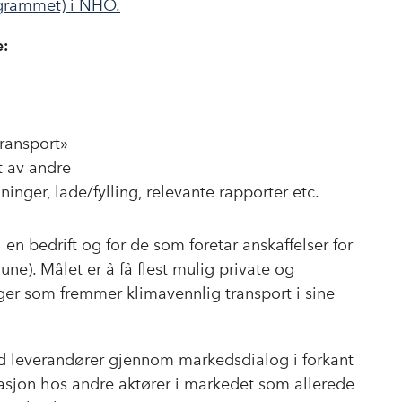
ogrammet) i NHO.
o
I
k
n
e:
ransport»
t av andre
nger, lade/fylling, relevante rapporter etc.
 en bedrift og for de som foretar anskaffelser for
ne). Målet er å få flest mulig private og
inger som fremmer klimavennlig transport i sine
d leverandører gjennom markedsdialog i forkant
rasjon hos andre aktører i markedet som allerede