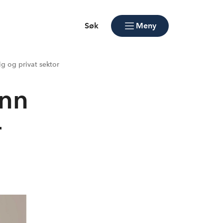
Søk
Meny
ig og privat sektor
ønn
r