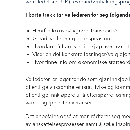
vært ledet av LUP (Leverandørutviklingspr
I korte trekk tar veilederen for seg følgend
Hvorfor fokus på «grønn transport»?
Gi råd, veiledning og inspirasjon
Hvordan gå fram ved innkjøp av «grønn t
Viser en del konkrete løsninger/valg gjor
Hvor finne info om økonomiske støtteordni
Veilederen er laget for de som gjør innkjøp i
offentlige virksomheter (stat, fylke og kommu
offentlige innkjøpere til å etterspørre løsn
vare – og tjenesteleveranser.
Det anbefales også at man rådfører seg me
av anskaffelsesprosesser, samt å søke inspi