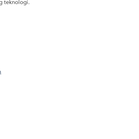
g teknologi.
m