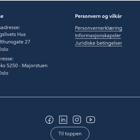
se
Personvern og vilkår
sadresse:
Personvernerklæring
slivets Hus
Informasjonskapsler
lthunsgate 27
Juridiske betingelser
Oslo
resse:
ks 5250 - Majorstuen
Oslo
Til toppen