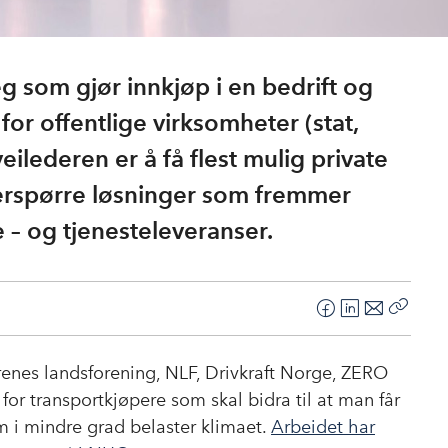
g som gjør innkjøp i en bedrift og
for offentlige virksomheter (stat,
lederen er å få flest mulig private
etterspørre løsninger som fremmer
e – og tjenesteleveranser.
F
L
E
Kopier
a
i
-
lenke
c
n
p
renes landsforening, NLF, Drivkraft Norge, ZERO
e
k
o
for transportkjøpere som skal bidra til at man får
b
e
s
m i mindre grad belaster klimaet.
Arbeidet har
o
d
t