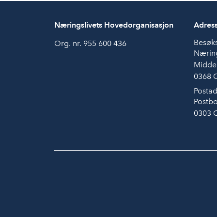
Næringslivets Hovedorganisasjon
Adres
Besøk
Org. nr. 955 600 436
Næring
Midde
0368 
Postad
Postbo
0303 