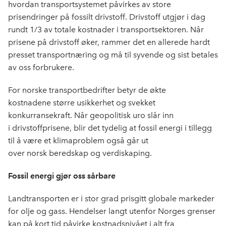
b
e
s
hvordan transportsystemet påvirkes av store
o
d
t
prisendringer på fossilt drivstoff. Drivstoff utgjør i dag
o
I
rundt 1/3 av totale kostnader i transportsektoren. Når
k
n
prisene på drivstoff øker, rammer det en allerede hardt
presset transportnæring og må til syvende og sist betales
av oss forbrukere.
For norske transportbedrifter betyr de økte
kostnadene større usikkerhet og svekket
konkurransekraft. Når geopolitisk uro slår inn
i drivstoffprisene, blir det tydelig at fossil energi i tillegg
til å være et klimaproblem også går ut
over norsk beredskap og verdiskaping.
Fossil energi gjør oss sårbare
Landtransporten er i stor grad prisgitt globale markeder
for olje og gass. Hendelser langt utenfor Norges grenser
kan på kort tid påvirke kostnadsnivået i alt fra