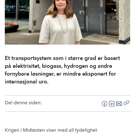
Et transportsystem som i større grad er basert
på elektrisitet, biogass, hydrogen og andre
fornybare løsninger, er mindre eksponert for
internasjonal uro.
Del denne siden:
F
L
E
Kop
a
i
-
len
c
n
p
e
k
o
Krigen i Midtøsten viser med all tydelighet