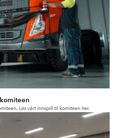
skomiteen
een. Les vårt innspill til komiteen her.