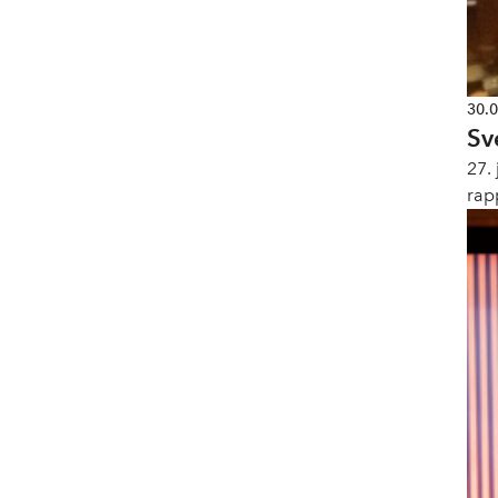
30.
Sv
27.
rap
job