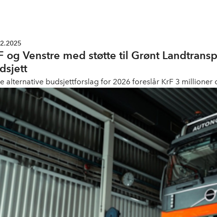
12.2025
F og Venstre med støtte til Grønt Landtransp
dsjett
ne alternative budsjettforslag for 2026 foreslår KrF 3 millioner 