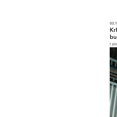
03.
Kr
bu
I si