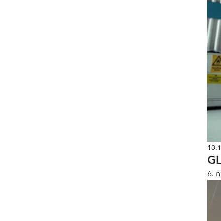
13.
GL
6. 