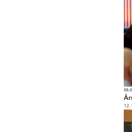
08.
År
12.