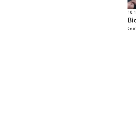
18.
Bi
Gun