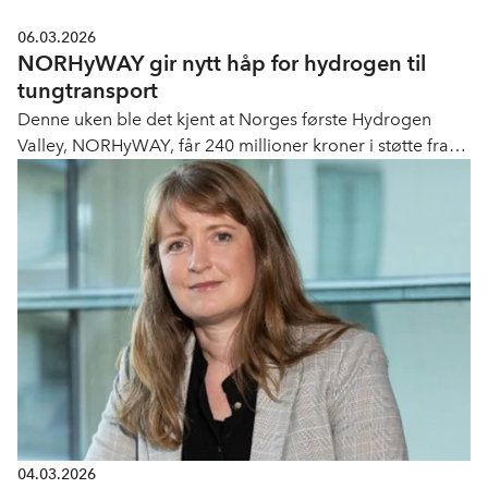
06.03.2026
NORHyWAY gir nytt håp for hydrogen til
tungtransport
Denne uken ble det kjent at Norges første Hydrogen
Valley, NORHyWAY, får 240 millioner kroner i støtte fra
EU til å utvikle en helhetlig verdikjede for hydrogen i
Norge. Det innebærer både produksjon, distribusjon og
bruk av hydrogen. Bruksområdene er flere, blant annet
industri, maritim transport og tungtransport.
04.03.2026