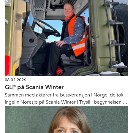
06.02.2026
GLP på Scania Winter
Sammen med aktører fra buss-bransjen i Norge, deltok
Ingelin Noresjø på Scania Winter i Trysil i begynnelsen av
februar.