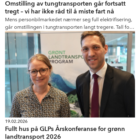
Omstilling av tungtransporten går fortsatt
tregt – vi har ikke råd til å miste fart nå
Mens personbilmarkedet nærmer seg full elektrifisering,
går omstillingen i tungtransporten langt tregere. Tall for
2025 viser lav investeringsvilje, flate kurver – og et
økende behov for bedre rammevilkår.
19.02.2026
Fullt hus på GLPs Årskonferanse for grønn
landtransport 2026