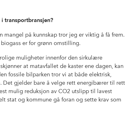
g i transportbransjen?
n mangel på kunnskap tror jeg er viktig å få frem.
l biogass er for grønn omstilling.
trolige muligheter innenfor den sirkulære
k skjønner at matavfallet de kaster ene dagen, kan
den fossile bilparken tror vi at både elektrisk,
 Det gjelder bare å velge rett energibærer til rett
est mulig reduksjon av CO2 utslipp til lavest
ielt stat og kommune gå foran og sette krav som