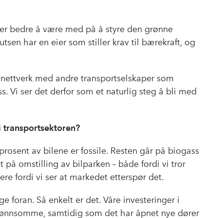
c
n
p
e
k
o
b
e
s
t er bedre å være med på å styre den grønne
o
d
t
tsen har en eier som stiller krav til bærekraft, og
o
I
k
n
 et nettverk med andre transportselskaper som
 Vi ser det derfor som et naturlig steg å bli med
 i transportsektoren?
rosent av bilene er fossile. Resten går på biogass
t på omstilling av bilparken – både fordi vi tror
re fordi vi ser at markedet etterspør det.
e foran. Så enkelt er det. Våre investeringer i
 lønnsomme, samtidig som det har åpnet nye dører