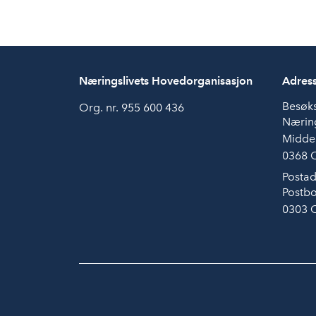
Næringslivets Hovedorganisasjon
Adres
Besøk
Org. nr. 955 600 436
Næring
Midde
0368 
Postad
Postbo
0303 