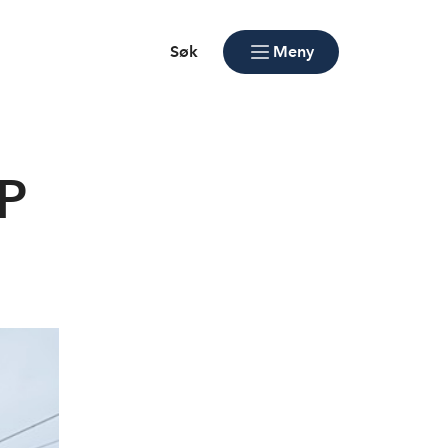
Søk
Meny
LP