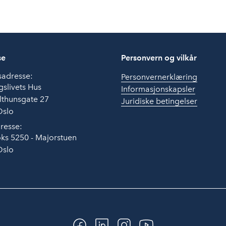
se
Personvern og vilkår
sadresse:
Personvernerklæring
slivets Hus
Informasjonskapsler
lthunsgate 27
Juridiske betingelser
Oslo
resse:
ks 5250 - Majorstuen
Oslo