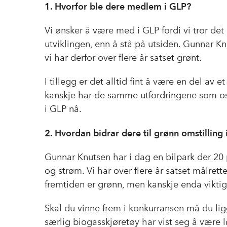
1. Hvorfor ble dere medlem i GLP?
Vi ønsker å være med i GLP fordi vi tror de
utviklingen, enn å stå på utsiden. Gunnar Knu
vi har derfor over flere år satset grønt.
I tillegg er det alltid fint å være en del av
kanskje har de samme utfordringene som oss.
i GLP nå.
2. Hvordan bidrar dere til grønn omstilling
Gunnar Knutsen har i dag en bilpark der 20 p
og strøm. Vi har over flere år satset målrette
fremtiden er grønn, men kanskje enda viktige
Skal du vinne frem i konkurransen må du ligg
særlig biogasskjøretøy har vist seg å være