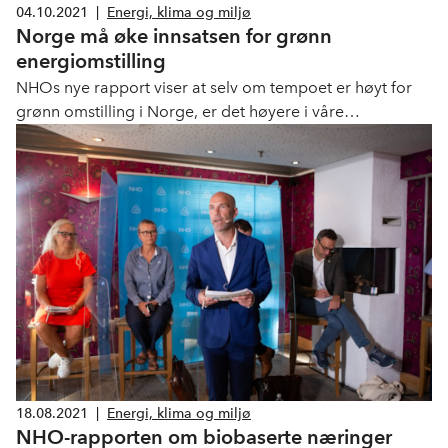
04.10.2021
|
Energi, klima og miljø
Norge må øke innsatsen for grønn
energiomstilling
NHOs nye rapport viser at selv om tempoet er høyt for
grønn omstilling i Norge, er det høyere i våre
konkurrentland. Til tross for forbedringer i
virkemiddelinnsatsen de siste årene, legger likevel ikke
norske rammevilkår til rette for industriell utvikling i den
skala som er nødvendig. Norge ligger i dag bak når det
gjelder innretting av rammebetingelser, både finansielle
og ikke-finansielle, og delvis også innenfor utvikling av
kompetanse. Myndighetene må derfor legge til rette for
å akselerere den norske utviklingen.
18.08.2021
|
Energi, klima og miljø
NHO-rapporten om biobaserte næringer