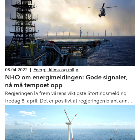
storstilt satsing på havvind
08.04.2022
|
Energi, klima og miljø
NHO om energimeldingen: Gode signaler,
nå må tempoet opp
Regjeringen la frem vårens viktigste Stortingsmelding
fredag 8. april. Det er positivt at regjeringen blant annet
åpner opp igjen prosessene for konsesjonsbehandling
av vind på land og signaliserer grep for å korte ned
behandlingstiden av havvind. Mye er fortsatt uavklart, og
tilleggsmeldingen burde svart enda bedre på de nye og
forsterkede energiutfordringene vi står overfor.