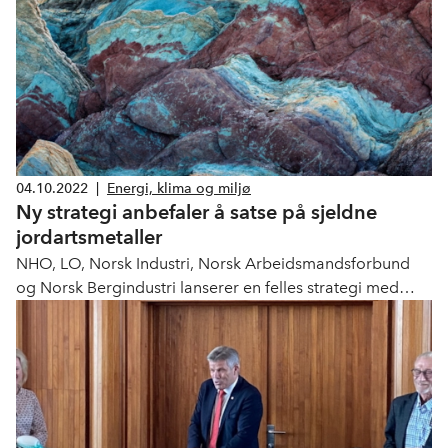
04.10.2022
|
Energi, klima og miljø
Ny strategi anbefaler å satse på sjeldne
jordartsmetaller
NHO, LO, Norsk Industri, Norsk Arbeidsmandsforbund
og Norsk Bergindustri lanserer en felles strategi med
anbefaling om å satse på utvinning og videre
prosessering av sjeldne jordartsmetaller i Norge.