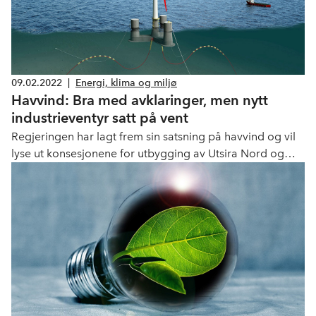
09.02.2022
|
Energi, klima og miljø
Havvind: Bra med avklaringer, men nytt
industrieventyr satt på vent
Regjeringen har lagt frem sin satsning på havvind og vil
lyse ut konsesjonene for utbygging av Utsira Nord og
Sørlige Nordsjø. Det settes også i gang et arbeid for å
utlyse flere havvind-områder. Men det trengs mer for at
ikke Norge skal havne bakpå i konkurransen med andre
land om en storstilt industriutvikling.