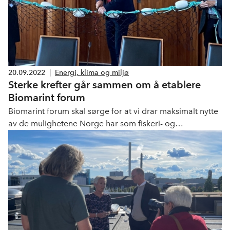
20.09.2022
|
Energi, klima og miljø
Sterke krefter går sammen om å etablere
Biomarint forum
Biomarint forum skal sørge for at vi drar maksimalt nytte
av de mulighetene Norge har som fiskeri- og
havbruksnasjon.