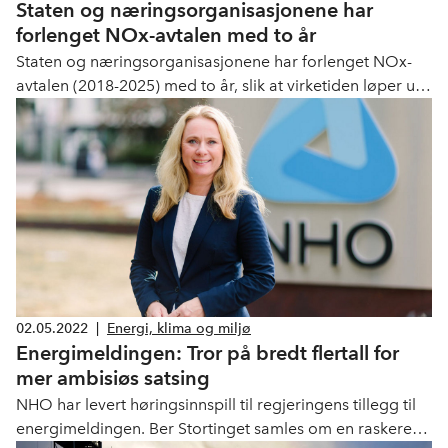
Staten og næringsorganisasjonene har
forlenget NOx-avtalen med to år
Staten og næringsorganisasjonene har forlenget NOx-
avtalen (2018-2025) med to år, slik at virketiden løper ut
2027. Tillegget innebærer at det fastsettes utslippstak for
årene 2026-2027, og at avtalen gir grunnlag for
avgiftsfritak for NOx-avgift til 31. desember 2027.
02.05.2022
|
Energi, klima og miljø
Energimeldingen: Tror på bredt flertall for
mer ambisiøs satsing
NHO har levert høringsinnspill til regjeringens tillegg til
energimeldingen. Ber Stortinget samles om en raskere