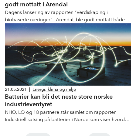
godt mottatt i Arendal
Dagens lansering av rapporten "Verdiskaping i
biobaserte næringer" i Arendal, ble godt mottatt både av
fagfolk og politikere. Gjennom denne rapporten vil NHO
vise hvordan vi kan utløse bærekraftige, industrielle
satsinger gjennom en sterkere satsing på det biobaserte
potensialet som vi har i Norge.
21.05.2021
|
Energi, klima og miljø
Batterier kan bli det neste store norske
industrieventyret
NHO, LO og 18 partnere står samlet om rapporten
Industriell satsing på batterier i Norge som viser hvordan
batterier kan bli det neste norske industrieventyret.