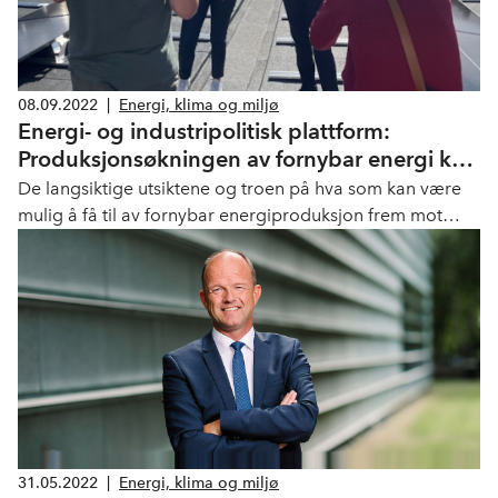
08.09.2022
|
Energi, klima og miljø
Energi- og industripolitisk plattform:
Produksjonsøkningen av fornybar energi kan
gå raskere enn vi trodde
De langsiktige utsiktene og troen på hva som kan være
mulig å få til av fornybar energiproduksjon frem mot
2030, har økt kraftig det siste året, viser LO og NHOs
statusrapport for energi- og industripolitisk plattform.
31.05.2022
|
Energi, klima og miljø