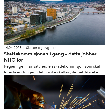
14.04.2026
|
Skatter og avgifter
Skattekommisjonen i gang – dette jobber
NHO for
Regjeringen har satt ned en skattekommisjon som skal
foreslå endringer i det norske skattesystemet. Målet er et
mer konkurransedyktig skattesystem for norsk næringsliv.