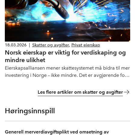
18.03.2026
|
Skatter og avgifter
,
Privat eierskap
Norsk eierskap er viktig for verdiskaping og
mindre ulikhet
Eierskapsalliansen mener skattesystemet må bidra til mer
investering i Norge – ikke mindre. Det er avgjørende for
både verdiskaping, arbeidsplasser og et samfunn med
små forskjeller.
Les flere artikler om skatter og avgifter
Høringsinnspill
Generell merverdiavgiftsplikt ved omsetning av