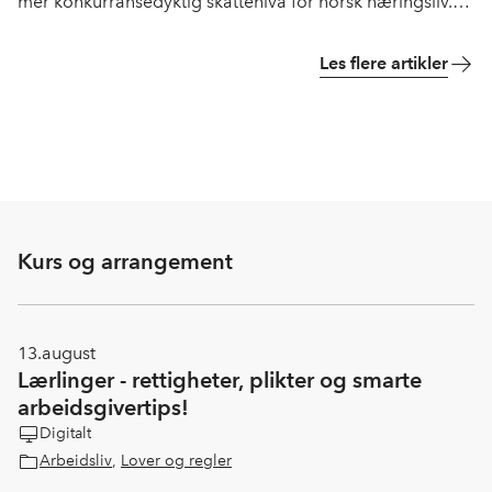
mer konkurransedyktig skattenivå for norsk næringsliv.
NHO Innlandet mener rapporten er et viktig startpunkt –
men etterlyser tydeligere grep for å styrke norsk eierskap
Les flere artikler
og investeringsvilje.
Kurs og arrangement
13.
august
Lærlinger - rettigheter, plikter og smarte
arbeidsgivertips!
Digitalt
Arbeidsliv
,
Lover og regler