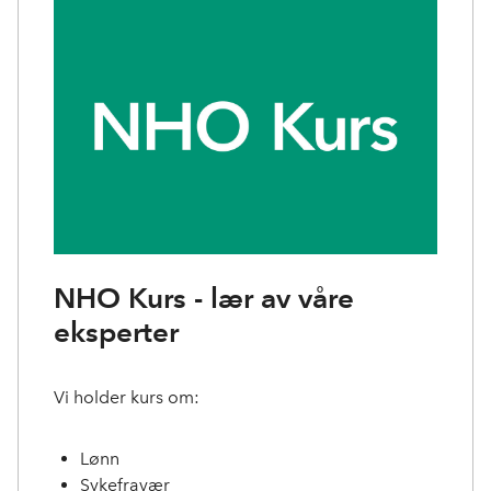
NHO Kurs - lær av våre
eksperter
Vi holder kurs om:
Lønn
Sykefravær