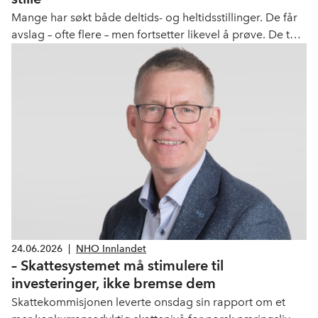
Mange har søkt både deltids- og heltidsstillinger. De får
avslag – ofte flere – men fortsetter likevel å prøve. De tar
utdanning, sparer penger og bygger erfaring litt etter litt.
Dette er ikke unge som setter seg ned og venter.
24.06.2026
|
NHO Innlandet
– Skattesystemet må stimulere til
investeringer, ikke bremse dem
Skattekommisjonen leverte onsdag sin rapport om et