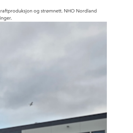
t kraftproduksjon og strømnett. NHO Nordland
inger.