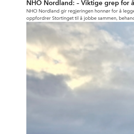
NHO Nordland: – Viktige grep for å 
NHO Nordland gir regjeringen honnør for å legge 
oppfordrer Stortinget til å jobbe sammen, behandl