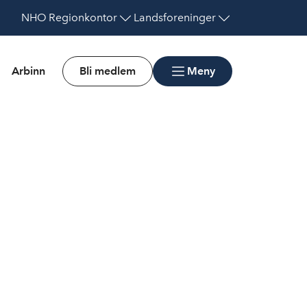
NHO
Regionkontor
Landsforeninger
Arbinn
Bli medlem
Meny