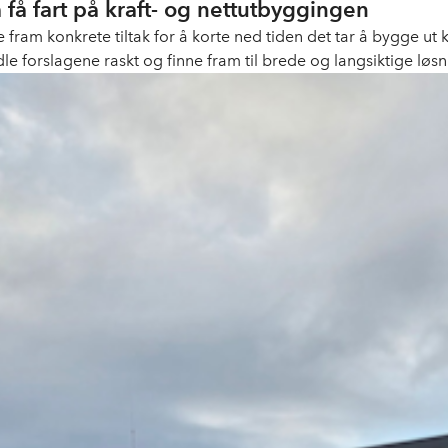
få fart på kraft- og nettutbyggingen
fram konkrete tiltak for å korte ned tiden det tar å bygge u
e forslagene raskt og finne fram til brede og langsiktige løsn