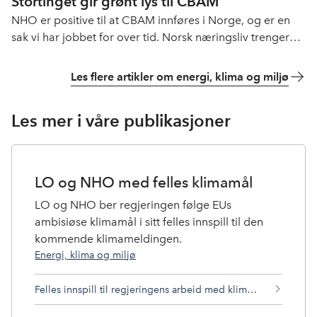
Stortinget gir grønt lys til CBAM
NHO er positive til at CBAM innføres i Norge, og er en
sak vi har jobbet for over tid. Norsk næringsliv trenger
forutsigbarhet og like spilleregler i EØS for å kunne
investere og skape verdier, innlemmelse av regelverk
Les flere artikler om energi, klima og miljø
som CBAM bidrar til dette.
Les mer i våre publikasjoner
LO og NHO med felles klimamål
LO og NHO ber regjeringen følge EUs
ambisiøse klimamål i sitt felles innspill til den
kommende klimameldingen.
Energi, klima og miljø
Felles innspill til regjeringens arbeid med klimaforpliktelser til 2030