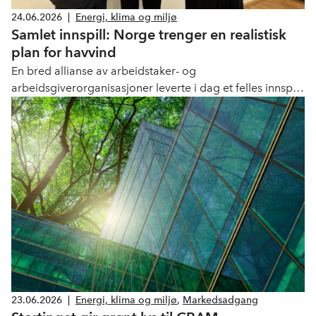
24.06.2026
|
Energi, klima og miljø
Samlet innspill: Norge trenger en realistisk
plan for havvind
En bred allianse av arbeidstaker- og
arbeidsgiverorganisasjoner leverte i dag et felles innspill
til regjeringens videre arbeid med havvind. Budskapet er
klart: Norge trenger en realistisk og helhetlig plan som
gjør det mulig å realisere nye havvindprosjekter på norsk
sokkel.
23.06.2026
|
Energi, klima og miljø
,
Markedsadgang