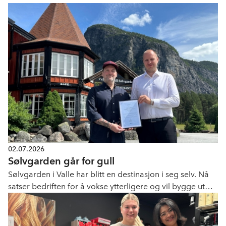
02.07.2026
Sølvgarden går for gull
Sølvgarden i Valle har blitt en destinasjon i seg selv. Nå
satser bedriften for å vokse ytterligere og vil bygge ut
med 20 nye rom. Med stolte Setesdal-tradisjoner som
utgangspunt, har de funnet sin unike nisje som
overnattings- og serveringsbedrift.