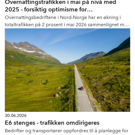
Overnattingstrafikken i mai på nivå med
2025 - forsiktig optimisme for
sommersesongen
Overnattingsbedriftene i Nord-Norge har en økning i
totaltrafikken på 2 prosent i mai 2026 sammenlignet med
mai 2025. Nordland og Finnmark har begge en økning
på 3 prosent, mens Troms er på samme nivå som i 2025.
Svalbard har en nedgang i totaltrafikken på 2 prosent.
30.06.2026
E6 stenges - trafikken omdirigeres
Bedrifter og transportører oppfordres til å planlegge for