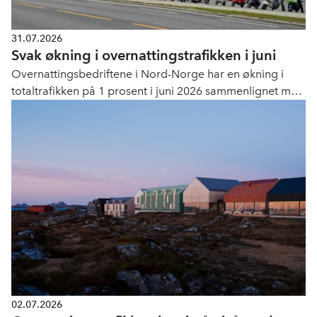
31.07.2026
Svak økning i overnattingstrafikken i juni
Overnattingsbedriftene i Nord-Norge har en økning i
totaltrafikken på 1 prosent i juni 2026 sammenlignet med
juni 2025. Nordland og Troms har en økning på hhv. 3
prosent og 1 prosent, mens Finnmark har en nedgang på
3 prosent. Svalbard har en nedgang i totaltrafikken på 4
prosent.
02.07.2026