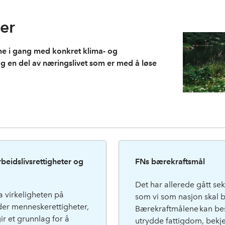
ter
e i gang med konkret klima- og
 og en del av næringslivet som er med å løse
eidslivsrettigheter og
FNs bærekraftsmål
Det har allerede gått se
 virkeligheten på
som vi som nasjon skal b
der menneskerettigheter,
Bærekraftmålene kan bes
ir et grunnlag for å
utrydde fattigdom, bekj