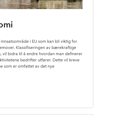
omi
 innsatsområde i EU som kan bli viktig for
remover. Klassifiseringen av bærekraftige
, vil bidra til å endre hvordan man definerer
tivitetene bedrifter utfører. Dette vil kreve
ne som er omfattet av det nye