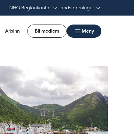
NHO
Regionkontor
Landsforeninger
Arbinn
Bli medlem
Meny