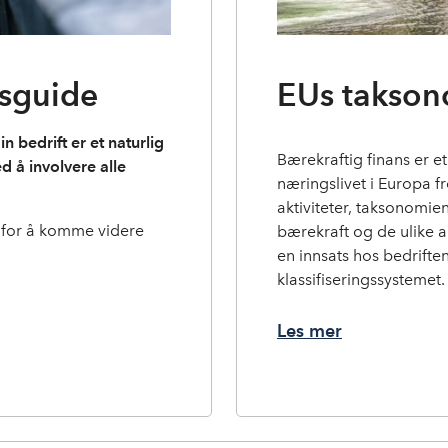
sguide
EUs takson
n bedrift er et naturlig
Bærekraftig finans er et
 å involvere alle
næringslivet i Europa f
aktiviteter, taksonomien
e for å komme videre
bærekraft og de ulike ak
en innsats hos bedrifte
klassifiseringssystemet.
Les mer