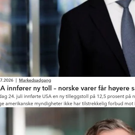
07.2026
|
Markedsadgang
A innfører ny toll – norske varer får høyere 
dag 24. juli innførte USA en ny tilleggstoll på 12,5 prosent p
lge amerikanske myndigheter ikke har tilstrekkelig forbud mot
er får en lavere sats på 10 prosents tolltak. Den nye tollen ers
sent, som utløp samme dag.