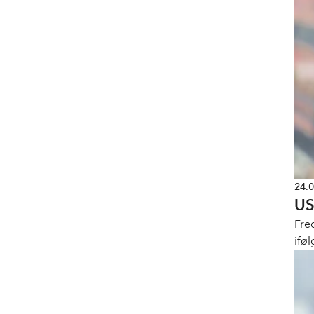
24.
US
Fre
ifø
var
pro