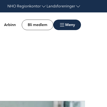
NHO
Regionkontor
Landsforeninger
Arbinn
Bli medlem
Meny