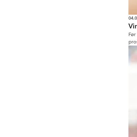
04.
Vi
Før
pro