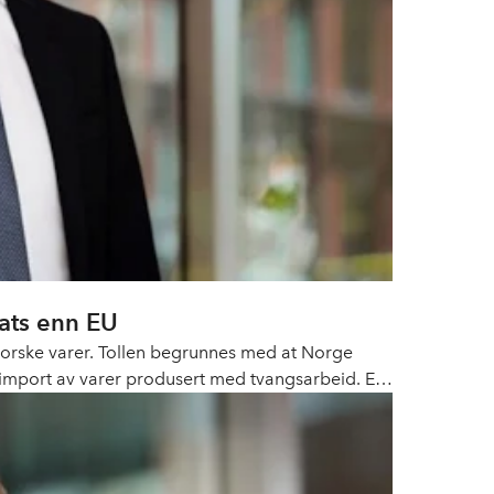
sats enn EU
å norske varer. Tollen begrunnes med at Norge
 import av varer produsert med tvangsarbeid. EU-
tatter den midlertidige globale tollen på 10