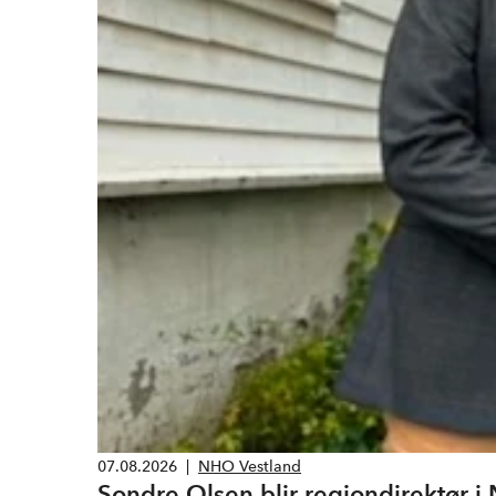
07.08.2026
|
NHO Vestland
Sondre Olsen blir regiondirektør 