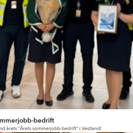
ommerjobb-bedrift
d årets "Årets sommerjobb-bedrift" i Vestland!