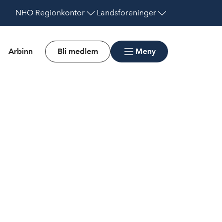
NHO
Regionkontor
Landsforeninger
Arbinn
Bli medlem
Meny