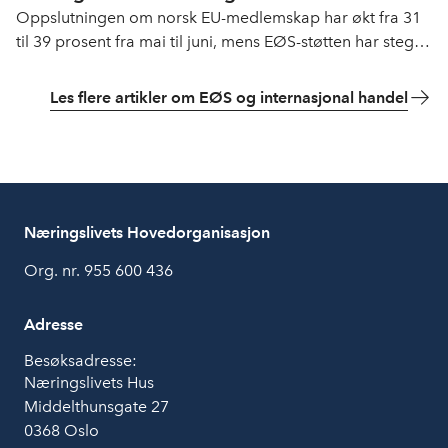
Oppslutningen om norsk EU-medlemskap har økt fra 31
til 39 prosent fra mai til juni, mens EØS-støtten har steget
fra 59 til 66 prosent i samme periode. Det viser ferske
meningsmålingstall.
Les flere artikler om EØS og internasjonal handel
Næringslivets Hovedorganisasjon
Org. nr. 955 600 436
Adresse
Besøksadresse:
Næringslivets Hus
Middelthunsgate 27
0368 Oslo