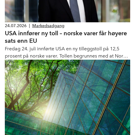
24.07.2026
|
Markedsadgang
USA innfører ny toll – norske varer får høyere
sats enn EU
Fredag 24. juli innførte USA en ny tilleggstoll på 12,5
prosent på norske varer. Tollen begrunnes med at Norge
ifølge amerikanske myndigheter ikke har tilstrekkelig
forbud mot import av varer produsert med tvangsarbeid.
EU-varer får en lavere sats på 10 prosents tolltak. Den
nye tollen erstatter den midlertidige globale tollen på 10
prosent, som utløp samme dag.