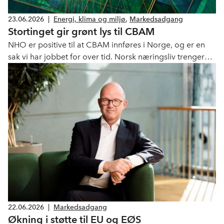
23.06.2026
|
Energi, klima og miljø
,
Markedsadgang
Stortinget gir grønt lys til CBAM
NHO er positive til at CBAM innføres i Norge, og er en
sak vi har jobbet for over tid. Norsk næringsliv trenger
forutsigbarhet og like spilleregler i EØS for å kunne
investere og skape verdier, innlemmelse av regelverk
som CBAM bidrar til dette.
22.06.2026
|
Markedsadgang
Økning i støtte til EU og EØS