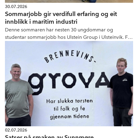
30.07.2026
Sommarjobb gir verdifull erfaring og eit
innblikk i maritim industri
Denne sommaren har nesten 30 ungdommar og
studentar sommarjobb hos Ulstein Group i Ulsteinvik. For
første gong er det også tatt inn ungdom under 18 år i
produksjonen. Fleire av årets sommarvikarar skal også
starte som lærlingar i Ulstein-bedriftene til hausten.
02.07.2026
Satser på smaken av Sunnmøre