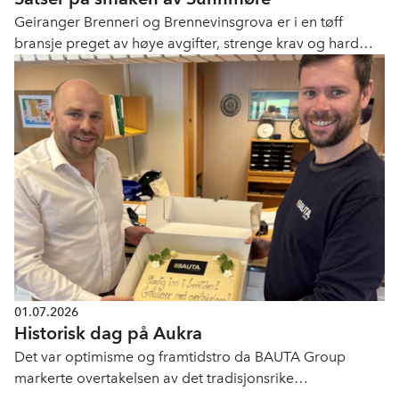
Geiranger Brenneri og Brennevinsgrova er i en tøff
bransje preget av høye avgifter, strenge krav og hard
konkurranse. Med lokale råvarer, håndverk og sterk
tilknytning til Sunnmøre lager de produkter og
opplevelser med tydelig lokal identitet.
01.07.2026
Historisk dag på Aukra
Det var optimisme og framtidstro da BAUTA Group
markerte overtakelsen av det tradisjonsrike