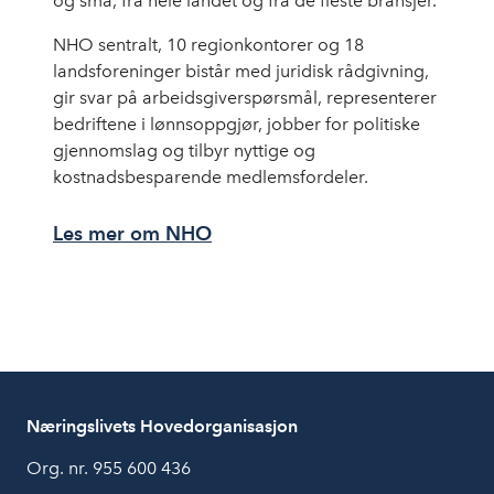
og små, fra hele landet og fra de fleste bransjer.
NHO sentralt, 10 regionkontorer og 18
landsforeninger bistår med juridisk rådgivning,
gir svar på arbeidsgiverspørsmål, representerer
bedriftene i lønnsoppgjør, jobber for politiske
gjennomslag og tilbyr nyttige og
kostnadsbesparende medlemsfordeler.
Les mer om NHO
Næringslivets Hovedorganisasjon
Org. nr. 955 600 436