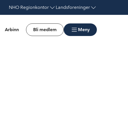
NHO
Regionkontor
Landsforeninger
Arbinn
Bli medlem
Meny