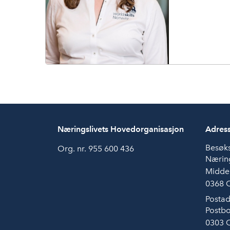
e
n
Næringslivets Hovedorganisasjon
Adres
Besøk
Org. nr. 955 600 436
Næring
Midde
0368 
Postad
Postbo
0303 