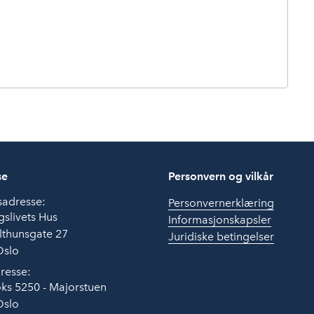
se
Personvern og vilkår
sadresse:
Personvernerklæring
slivets Hus
Informasjonskapsler
lthunsgate 27
Juridiske betingelser
Oslo
resse:
ks 5250 - Majorstuen
Oslo