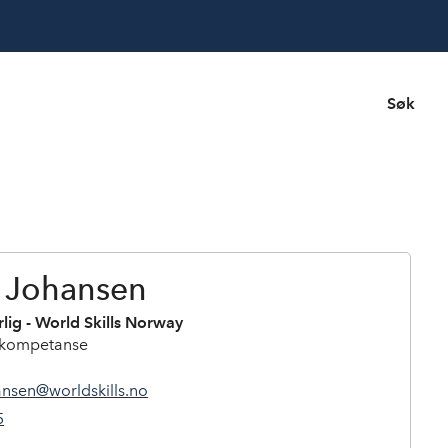
Søk
 Johansen
lig - World Skills Norway
g kompetanse
ansen@worldskills.no
5