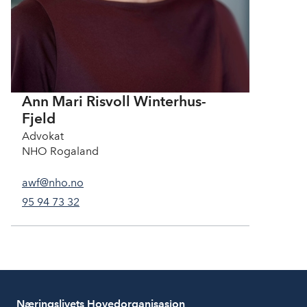
e
r
h
u
s
-
F
Ann Mari Risvoll Winterhus-
j
Fjeld
e
l
Advokat
d
NHO Rogaland
awf@nho.no
95 94 73 32
Næringslivets Hovedorganisasjon