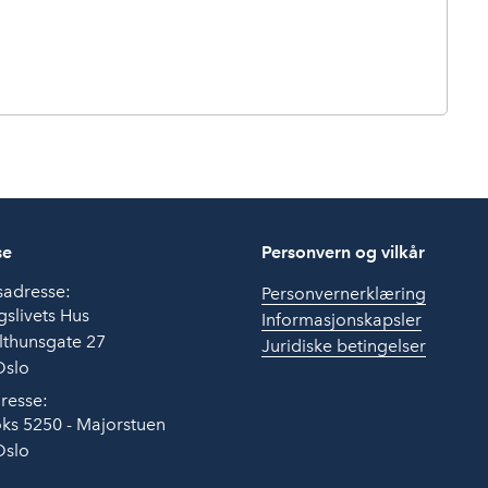
se
Personvern og vilkår
sadresse:
Personvernerklæring
slivets Hus
Informasjonskapsler
lthunsgate 27
Juridiske betingelser
Oslo
resse:
ks 5250 - Majorstuen
Oslo