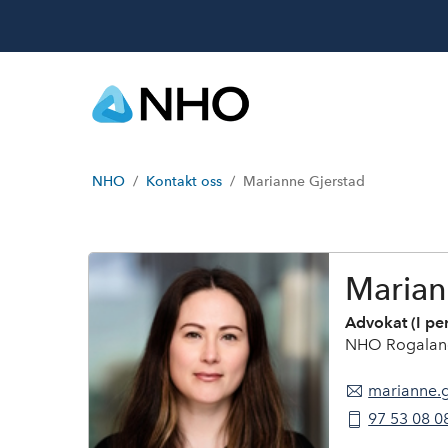
NHO
Kontakt oss
Marianne Gjerstad
M
a
r
i
Marian
a
n
Advokat (I pe
n
NHO Rogalan
e
G
marianne.
j
e
97 53 08 0
r