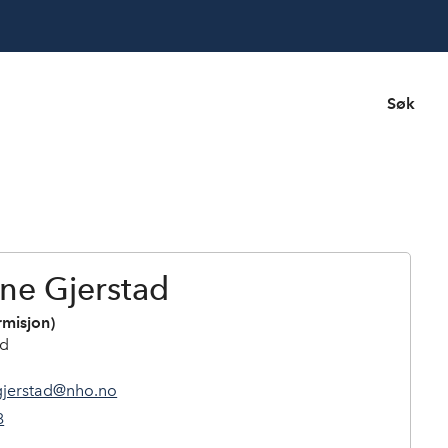
Søk
ne Gjerstad
rmisjon)
d
gjerstad@nho.no
8