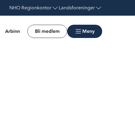
NHO
Regionkontor
Landsforeninger
Arbinn
Bli medlem
Meny