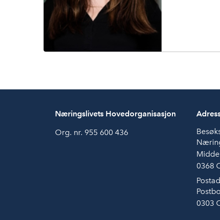
s
t
a
d
Næringslivets Hovedorganisasjon
Adres
Besøk
Org. nr. 955 600 436
Næring
Midde
0368 
Postad
Postbo
0303 