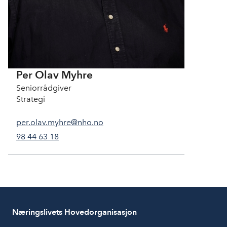
Per Olav Myhre
Seniorrådgiver
Strategi
per.olav.myhre@nho.no
98 44 63 18
Næringslivets Hovedorganisasjon