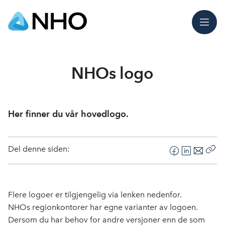
Meny
NHOs logo
Her finner du vår hovedlogo.
Del denne siden:
F
L
E
Kop
a
i
-
len
c
n
p
e
k
o
Flere logoer er tilgjengelig via lenken nedenfor.
b
e
s
NHOs regionkontorer har egne varianter av logoen.
o
d
t
Dersom du har behov for andre versjoner enn de som