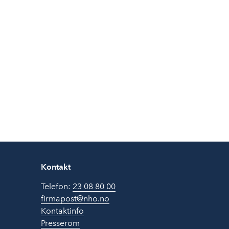
Kontakt
Telefon:
23 08 80 00
firmapost@nho.no
Kontaktinfo
Presserom