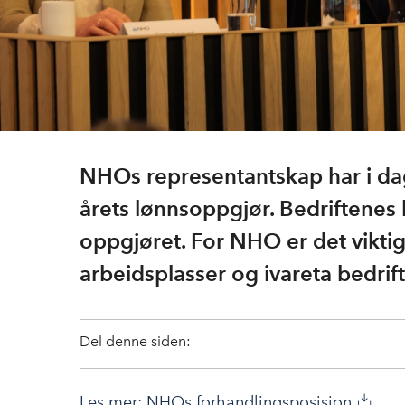
NHOs representantskap har i dag
årets lønnsoppgjør. Bedriftenes 
oppgjøret. For NHO er det viktig 
arbeidsplasser og ivareta bedrif
Del denne siden:
Les mer: NHOs forhandlingsposisjon