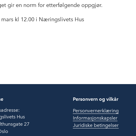
et gir en norm for etterfølgende oppgjør.
 mars kl 12.00 i Næringslivets Hus
se
Personvern og vilkår
sadresse:
Personvernerklæring
slivets Hus
Informasjonskapsler
lthunsgate 27
Juridiske betingelser
Oslo