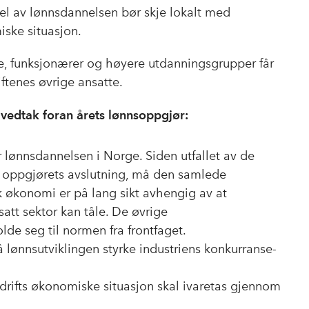
el av lønnsdannelsen bør skje lokalt med
iske situasjon.
re, funksjonærer og høyere utdanningsgrupper får
ftenes øvrige ansatte.
vedtak foran årets lønnsoppgjør:
r lønnsdannelsen i Norge. Siden utfallet av de
ed oppgjørets avslutning, må den samlede
sk økonomi er på lang sikt avhengig av at
att sektor kan tåle. De øvrige
de seg til normen fra frontfaget.
å lønnsutviklingen styrke industriens konkurranse-
edrifts økonomiske situasjon skal ivaretas gjennom