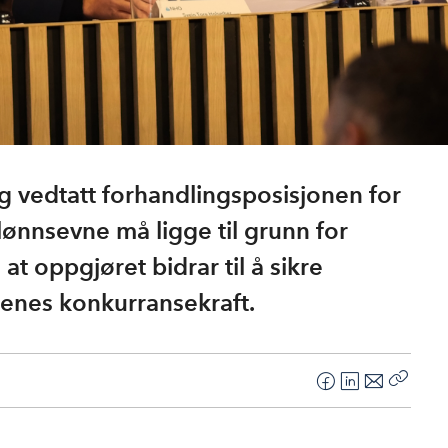
 vedtatt forhandlingsposisjonen for
lønnsevne må ligge til grunn for
at oppgjøret bidrar til å sikre
tenes konkurransekraft.
F
L
E
Kopier
a
i
-
lenke
c
n
p