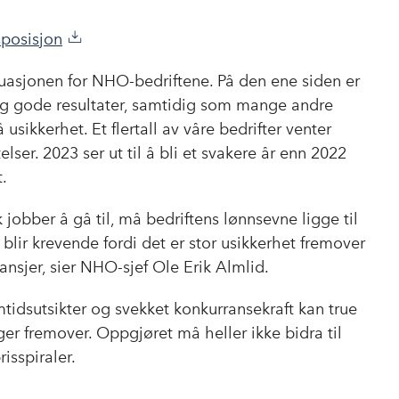
e
k
o
b
e
s
posisjon
o
d
t
o
I
ituasjonen for NHO-bedriftene. På den ene siden er
k
n
og gode resultater, samtidig som mange andre
 usikkerhet. Et flertall av våre bedrifter venter
lser. 2023 ser ut til å bli et svakere år enn 2022
.
 jobber å gå til, må bedriftens lønnsevne ligge til
lir krevende fordi det er stor usikkerhet fremover
ansjer, sier NHO-sjef Ole Erik Almlid.
emtidsutsikter og svekket konkurransekraft kan true
er fremover. Oppgjøret må heller ikke bidra til
isspiraler.