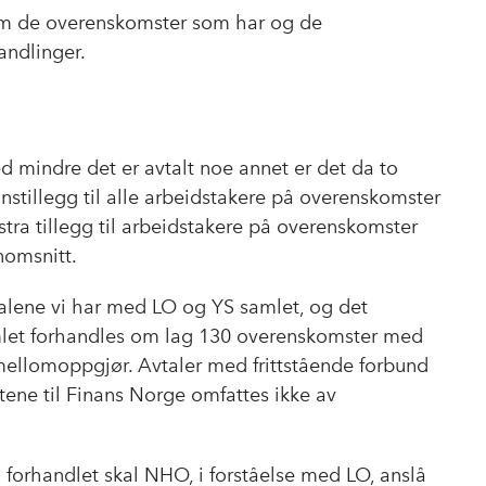
llom de overenskomster som har og de
andlinger.
d mindre det er avtalt noe annet er det da to
nstillegg til alle arbeidstakere på overenskomster
ra tillegg til arbeidstakere på overenskomster
nnomsnitt.
talene vi har med LO og YS samlet, og det
mlet forhandles om lag 130 overenskomster med
 mellomoppgjør. Avtaler med frittstående forbund
tene til Finans Norge omfattes ikke av
orhandlet skal NHO, i forståelse med LO, anslå