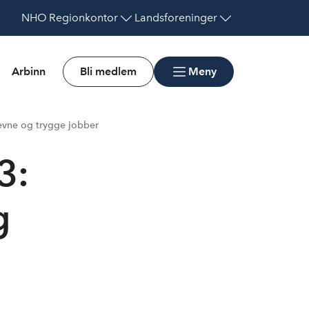
NHO
Regionkontor
Landsforeninger
Arbinn
Bli medlem
Meny
evne og trygge jobber
3:
g