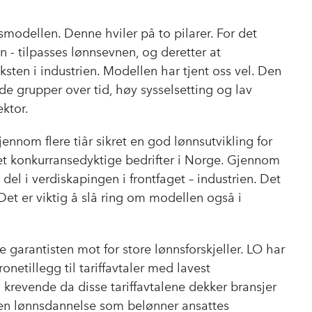
modellen. Denne hviler på to pilarer. For det
en - tilpasses lønnsevnen, og deretter at
sten i industrien. Modellen har tjent oss vel. Den
rede grupper over tid, høy sysselsetting og lav
ektor.
ennom flere tiår sikret en god lønnsutvikling for
ret konkurransedyktige bedrifter i Norge. Gjennom
del i verdiskapingen i frontfaget – industrien. Det
Det er viktig å slå ring om modellen også i
e garantisten mot for store lønnsforskjeller. LO har
ronetillegg til tariffavtaler med lavest
g krevende da disse tariffavtalene dekker bransjer
 en lønnsdannelse som belønner ansattes