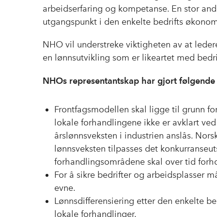
arbeidserfaring og kompetanse. En stor and
utgangspunkt i den enkelte bedrifts økonom
NHO vil understreke viktigheten av at lede
en lønnsutvikling som er likeartet med bedri
NHOs representantskap har gjort følgende 
Frontfagsmodellen skal ligge til grunn fo
lokale forhandlingene ikke er avklart v
årslønnsveksten i industrien anslås. Nor
lønnsveksten tilpasses det konkurranseuts
forhandlingsområdene skal over tid forhol
For å sikre bedrifter og arbeidsplasser m
evne.
Lønnsdifferensiering etter den enkelte b
lokale forhandlinger.