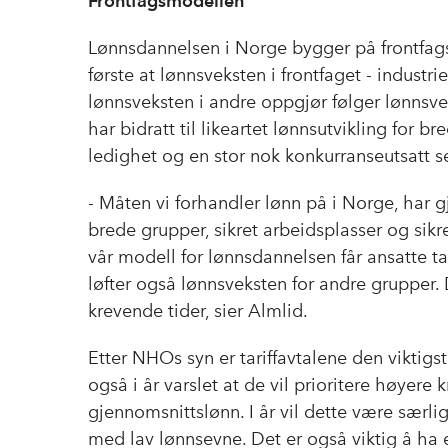
Frontfagsmodellen
Lønnsdannelsen i Norge bygger på frontfags
første at lønnsveksten i frontfaget - industri
lønnsveksten i andre oppgjør følger lønnsvek
har bidratt til likeartet lønnsutvikling for b
ledighet og en stor nok konkurranseutsatt s
- Måten vi forhandler lønn på i Norge, har gj
brede grupper, sikret arbeidsplasser og sik
vår modell for lønnsdannelsen får ansatte ta 
løfter også lønnsveksten for andre grupper. 
krevende tider, sier Almlid.
Etter NHOs syn er tariffavtalene den viktigst
også i år varslet at de vil prioritere høyere k
gjennomsnittslønn. I år vil dette være særli
med lav lønnsevne. Det er også viktig å ha