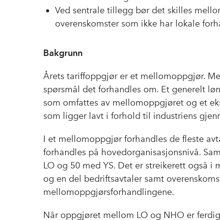
Ved sentrale tillegg bør det skilles me
overenskomster som ikke har lokale forh
Bakgrunn
Årets tariffoppgjør er et mellomoppgjør. Me
spørsmål det forhandles om. Et generelt løn
som omfattes av mellomoppgjøret og et ekst
som ligger lavt i forhold til industriens gje
I et mellomoppgjør forhandles de fleste av
forhandles på hovedorganisasjonsnivå. Sa
LO og 50 med YS. Det er streikerett også i
og en del bedriftsavtaler samt overenskoms
mellomoppgjørsforhandlingene.
Når oppgjøret mellom LO og NHO er ferdig f