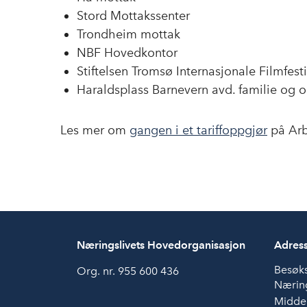
Stord Mottakssenter
Trondheim mottak
NBF Hovedkontor
Stiftelsen Tromsø Internasjonale Filmfesti
Haraldsplass Barnevern avd. familie og 
Les mer om
gangen i et tariffoppgjør
på Arb
Næringslivets Hovedorganisasjon
Adres
Besøk
Org. nr. 955 600 436
Næring
Midde