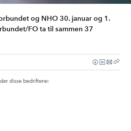
rbundet og NHO 30. januar og 1.
forbundet/FO ta til sammen 37
F
L
E
Kopier
a
i
-
lenke
c
n
p
der disse bedriftene:
e
k
o
b
e
s
o
d
t
o
I
k
n