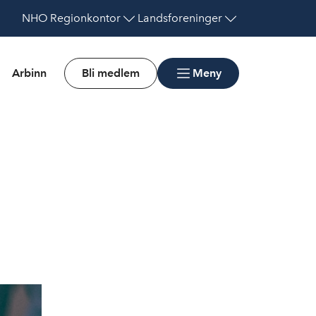
NHO
Regionkontor
Landsforeninger
Arbinn
Bli medlem
Meny