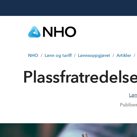
NHO
Lønn og tariff
Lønnsoppgjøret
Artikler
Plassfratredels
Løn
Publise