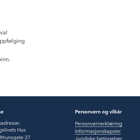
val
oppfølging
inn.
se
Personvern og vilkår
sadresse:
Personvernerklæring
slivets Hus
Informasjonskapsler
lthunsgate 27
Juridiske betingelser