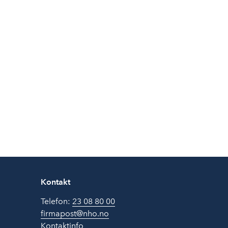
Kontakt
Telefon:
23 08 80 00
firmapost@nho.no
Kontaktinfo