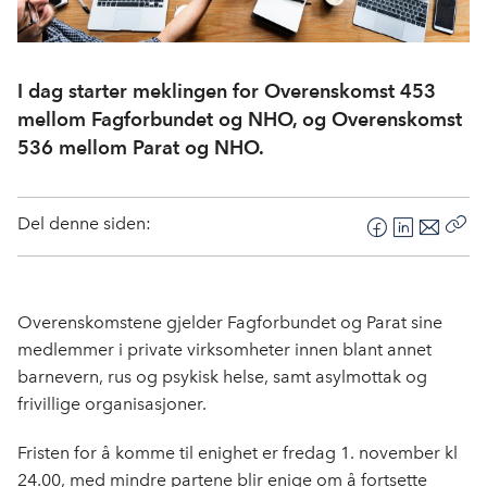
I dag starter meklingen for Overenskomst 453
mellom Fagforbundet og NHO, og Overenskomst
536 mellom Parat og NHO.
Del denne siden:
F
L
E
Kop
a
i
-
len
c
n
p
e
k
o
Overenskomstene gjelder Fagforbundet og Parat sine
b
e
s
medlemmer i private virksomheter innen blant annet
o
d
t
barnevern, rus og psykisk helse, samt asylmottak og
o
I
frivillige organisasjoner.
k
n
Fristen for å komme til enighet er fredag 1. november kl
24.00, med mindre partene blir enige om å fortsette