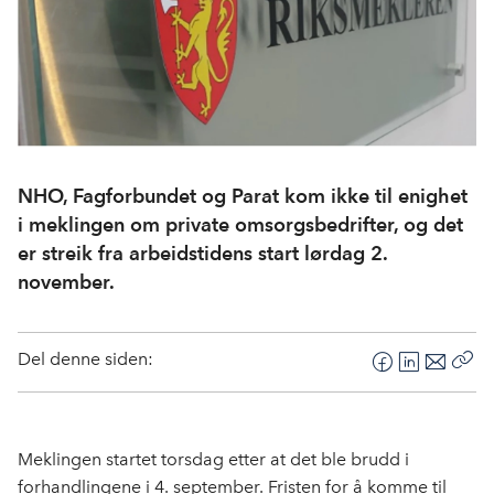
NHO, Fagforbundet og Parat kom ikke til enighet
i meklingen om private omsorgsbedrifter, og det
er streik fra arbeidstidens start lørdag 2.
november.
Del denne siden:
F
L
E
Kop
a
i
-
len
c
n
p
e
k
o
Meklingen startet torsdag etter at det bl
e brudd i
b
e
s
forhandlingene i 4. september. Fristen for å komme til