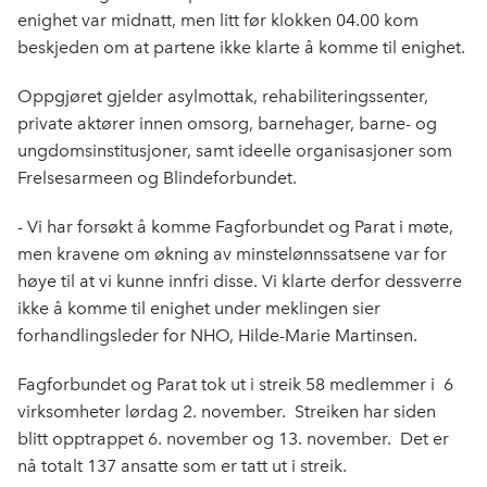
o
d
t
enighet var midnatt, men litt før klokken 04.00 kom
o
I
besk
jeden om at partene ikke klarte å komme til enighet.
k
n
Oppgjøret gjelder asylmottak, rehabiliteringssenter,
private aktører innen omsorg, barnehager, barne- og
ungdomsinstitusjoner, samt ideelle organisasjoner som
Frelsesarmeen og Blindeforbundet.
- Vi har forsøkt å komme Fagforbundet og Parat i møte,
men kravene om økning av minstelønnssatsene var for
høye til at vi kunne innfri disse. Vi klarte derfor dessverre
ikke å komme til enighet under meklingen sier
forhandlingsleder for NHO, Hilde-Marie Martinsen.
Fagforbundet og Parat tok ut i streik 5
8 medlemmer i 6
virksomheter lørdag 2. november.
Streiken har siden
blitt opptrappet 6. november og 13. november. Det er
nå totalt 137 ansatte som er tatt ut i streik.