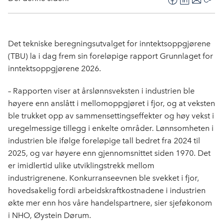
F
L
E
Kop
a
i
-
len
c
n
p
e
k
o
Det tekniske beregningsutvalget for inntektsoppgjørene
b
e
s
(TBU) la i dag frem sin foreløpige rapport Grunnlaget for
o
d
t
inntektsoppgjørene 2026.
o
I
k
n
– Rapporten viser at årslønnsveksten i industrien ble
høyere enn anslått i mellomoppgjøret i fjor, og at veksten
ble trukket opp av sammensettingseffekter og høy vekst i
uregelmessige tillegg i enkelte områder. Lønnsomheten i
industrien ble ifølge foreløpige tall bedret fra 2024 til
2025, og var høyere enn gjennomsnittet siden 1970. Det
er imidlertid ulike utviklingstrekk mellom
industrigrenene. Konkurranseevnen ble svekket i fjor,
hovedsakelig fordi arbeidskraftkostnadene i industrien
økte mer enn hos våre handelspartnere, sier sjeføkonom
i NHO, Øystein Dørum.