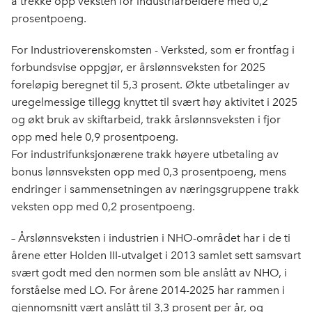
å trekke opp veksten for industriarbeidere med 0,2
prosentpoeng.
For Industrioverenskomsten - Verksted, som er frontfag i
forbundsvise oppgjør, er årslønnsveksten for 2025
foreløpig beregnet til 5,3 prosent. Økte utbetalinger av
uregelmessige tillegg knyttet til svært høy aktivitet i 2025
og økt bruk av skiftarbeid, trakk årslønnsveksten i fjor
opp med hele 0,9 prosentpoeng.
For industrifunksjonærene trakk høyere utbetaling av
bonus lønnsveksten opp med 0,3 prosentpoeng, mens
endringer i sammensetningen av næringsgruppene trakk
veksten opp med 0,2 prosentpoeng.
– Årslønnsveksten i industrien i NHO-området har i de ti
årene etter Holden III-utvalget i 2013 samlet sett samsvart
svært godt med den normen som ble anslått av NHO, i
forståelse med LO. For årene 2014-2025 har rammen i
gjennomsnitt vært anslått til 3,3 prosent per år, og