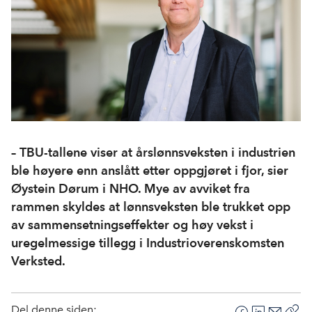
– TBU-tallene viser at årslønnsveksten i industrien
ble høyere enn anslått etter oppgjøret i fjor, sier
Øystein Dørum i NHO. Mye av avviket fra
rammen skyldes at lønnsveksten ble trukket opp
av sammensetningseffekter og høy vekst i
uregelmessige tillegg i Industrioverenskomsten
Verksted.
Del denne siden: