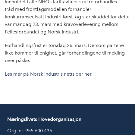
innholdet i alle NHOs tariffavtaler skal reforhandles. I
o
d
t
tråd med frontfagsmodellen forhandler
o
I
konkurranseutsatt industri først, og startskuddet for dette
k
n
var mandag 23. mars med kravoverlevering mellom
Fellesforbundet og Norsk Industri.
Forhandlingsfrist er torsdag 26. mars. Dersom partene
ikke kommer til enighet, går forhandlingene til mekling
over påske.
Les mer på Norsk Industris nettsider her.
Næringslivets Hovedorganisasjon
Org. nr. 955 600 436