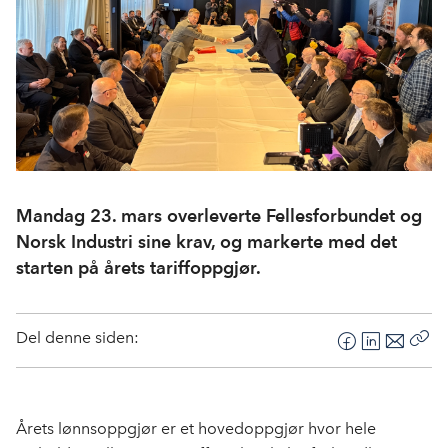
Mandag 23. mars overleverte Fellesforbundet og
Norsk Industri sine krav, og markerte med det
starten på årets tariffoppgjør.
Del denne siden:
F
L
E
Kop
a
i
-
len
c
n
p
e
k
o
Årets lønnsoppgjør er et hovedoppgjør hvor hele
b
e
s