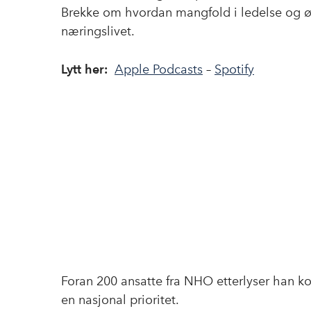
Brekke om hvordan mangfold i ledelse og øk
næringslivet.
Lytt her
:
Apple Podcasts
–
Spotify
Foran 200 ansatte fra NHO etterlyser han ko
en nasjonal prioritet.