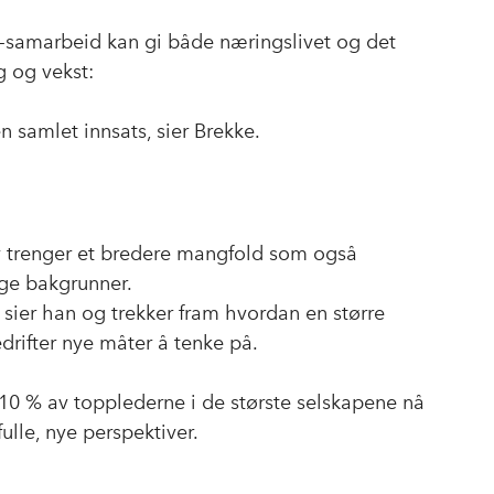
I-samarbeid kan gi både næringslivet og det
ng og vekst:
n samlet innsats, sier Brekke.
iv trenger et bredere mangfold som også
ige bakgrunner.
sier han og trekker fram hvordan en større
edrifter nye måter å tenke på.
10 % av topplederne i de største selskapene nå
lle, nye perspektiver.