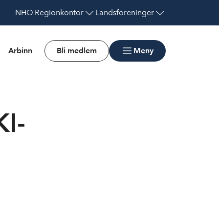
NHO
Regionkontor
Landsforeninger
Arbinn
Bli medlem
Meny
KI-