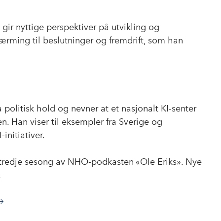
 gir nyttige perspektiver på utvikling og
ærming til beslutninger og fremdrift, som han
ra politisk hold og nevner at et nasjonalt KI-senter
en. Han viser til eksempler fra Sverige og
initiativer.
 i tredje sesong av NHO-podkasten «Ole Eriks». Nye
.