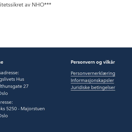
litetssikret av NHO***
se
Personvern og vilkår
sadresse:
Personvernerklæring
slivets Hus
Informasjonskapsler
lthunsgate 27
Juridiske betingelser
Oslo
resse:
ks 5250 - Majorstuen
Oslo