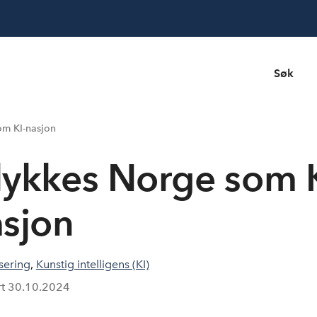
Søk
om KI-nasjon
 lykkes Norge som 
sjon
isering
,
Kunstig intelligens (KI)
rt
30.10.2024