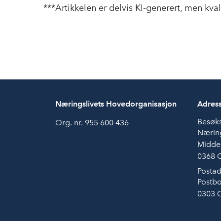
***Artikkelen er delvis KI-generert, men kva
Næringslivets Hovedorganisasjon
Adres
Besøk
Org. nr. 955 600 436
Næring
Midde
0368 
Postad
Postbo
0303 