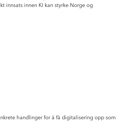
b
e
s
t innsats innen KI kan styrke Norge og
o
d
t
o
I
k
n
nkrete handlinger for å få digitalisering opp som