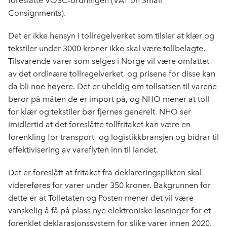
foreslåtte VOSC-ordningen (VAT on Small
Consignments).
Det er ikke hensyn i tollregelverket som tilsier at klær og
tekstiler under 3000 kroner ikke skal være tollbelagte.
Tilsvarende varer som selges i Norge vil være omfattet
av det ordinære tollregelverket, og prisene for disse kan
da bli noe høyere. Det er uheldig om tollsatsen til varene
beror på måten de er import på, og NHO mener at toll
for klær og tekstiler bør fjernes generelt. NHO ser
imidlertid at det foreslåtte tollfritaket kan være en
forenkling for transport- og logistikkbransjen og bidrar til
effektivisering av vareflyten inn til landet.
Det er foreslått at fritaket fra deklareringsplikten skal
videreføres for varer under 350 kroner. Bakgrunnen for
dette er at Tolletaten og Posten mener det vil være
vanskelig å få på plass nye elektroniske løsninger for et
forenklet deklarasjonssystem for slike varer innen 2020.