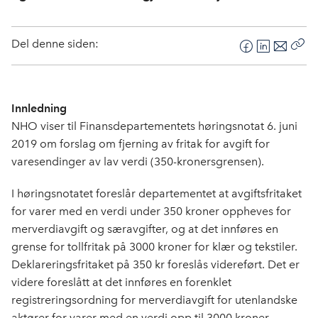
Del denne siden:
F
L
E
Kop
a
i
-
len
c
n
p
e
k
o
Innledning
b
e
s
NHO viser til Finansdepartementets høringsnotat 6. juni
o
d
t
2019 om forslag om fjerning av fritak for avgift for
o
I
varesendinger av lav verdi (350-kronersgrensen).
k
n
I høringsnotatet foreslår departementet at avgiftsfritaket
for varer med en verdi under 350 kroner oppheves for
merverdiavgift og særavgifter, og at det innføres en
grense for tollfritak på 3000 kroner for klær og tekstiler.
Deklareringsfritaket på 350 kr foreslås videreført. Det er
videre foreslått at det innføres en forenklet
registreringsordning for merverdiavgift for utenlandske
aktører for varer med en verdi opp til 3000 kroner.