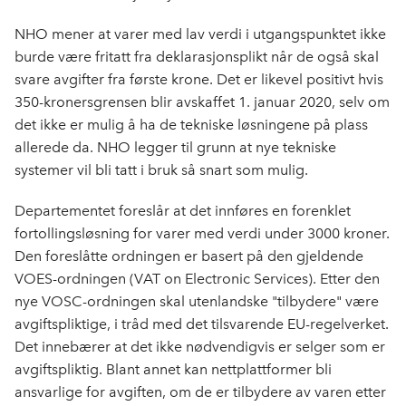
NHO mener at varer med lav verdi i utgangspunktet ikke
burde være fritatt fra deklarasjonsplikt når de også skal
svare avgifter fra første krone. Det er likevel positivt hvis
350-kronersgrensen blir avskaffet 1. januar 2020, selv om
det ikke er mulig å ha de tekniske løsningene på plass
allerede da. NHO legger til grunn at nye tekniske
systemer vil bli tatt i bruk så snart som mulig.
Departementet foreslår at det innføres en forenklet
fortollingsløsning for varer med verdi under 3000 kroner.
Den foreslåtte ordningen er basert på den gjeldende
VOES-ordningen (VAT on Electronic Services). Etter den
nye VOSC-ordningen skal utenlandske "tilbydere" være
avgiftspliktige, i tråd med det tilsvarende EU-regelverket.
Det innebærer at det ikke nødvendigvis er selger som er
avgiftspliktig. Blant annet kan nettplattformer bli
ansvarlige for avgiften, om de er tilbydere av varen etter