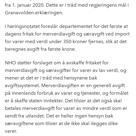
fra 1. januar 2020. Dette er i tråd med regjeringens mål i
Granavolden-erklæringen.
I høringsnotatet foreslår departementet for det første at
dagens fritak for merverdiavgift og særavgift ved import
for varer med verdi under 350 kroner fjernes, slik at det
beregnes avgift fra første krone.
NHO støtter forslaget om å avskaffe fritaket for
merverdiavgift og særavgifter for varer av lav verdi, og
mener at det er i tråd med hensynene bak
avgiftssystemet. Merverdiavgiften er en generell avgift
på innenlands forbruk av varer og tjenester, og formålet
er å skaffe staten inntekter. Det tilsier at det også skal
betales merverdiavgift for varer av mindre verdi som er
sendt fra utlandet. Det er heller ingen hensyn bak
særavgiftene som tilsier at de ikke skal ilegges slike
varer.