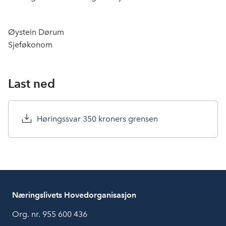
Øystein Dørum
Sjeføkonom
Last ned
Høringssvar 350 kroners grensen
Næringslivets Hovedorganisasjon
Org. nr. 955 600 436