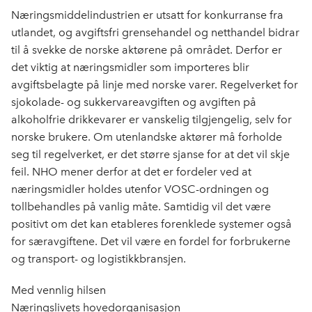
Næringsmiddelindustrien er utsatt for konkurranse fra
utlandet, og avgiftsfri grensehandel og netthandel bidrar
til å svekke de norske aktørene på området. Derfor er
det viktig at næringsmidler som importeres blir
avgiftsbelagte på linje med norske varer. Regelverket for
sjokolade- og sukkervareavgiften og avgiften på
alkoholfrie drikkevarer er vanskelig tilgjengelig, selv for
norske brukere. Om utenlandske aktører må forholde
seg til regelverket, er det større sjanse for at det vil skje
feil. NHO mener derfor at det er fordeler ved at
næringsmidler holdes utenfor VOSC-ordningen og
tollbehandles på vanlig måte. Samtidig vil det være
positivt om det kan etableres forenklede systemer også
for særavgiftene. Det vil være en fordel for forbrukerne
og transport- og logistikkbransjen.
Med vennlig hilsen
Næringslivets hovedorganisasjon