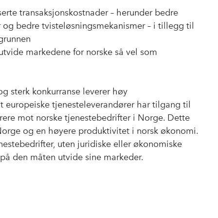
k
n
serte transaksjonskostnader – herunder bedre
og bedre tvisteløsningsmekanismer – i tillegg til
 grunnen
å utvide markedene for norske så vel som
og sterk konkurranse leverer høy
 europeiske tjenesteleverandører har tilgang til
re mot norske tjenestebedrifter i Norge. Dette
i Norge og en høyere produktivitet i norsk økonomi.
nestebedrifter, uten juridiske eller økonomiske
 på den måten utvide sine markeder.