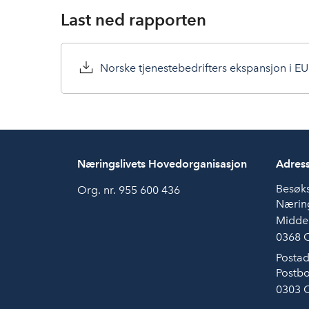
Last ned rapporten
Norske tjenestebedrifters ekspansjon i EU
Næringslivets Hovedorganisasjon
Adres
Besøk
Org. nr. 955 600 436
Næring
Midde
0368 
Postad
Postbo
0303 