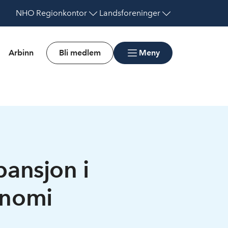
NHO
Regionkontor
Landsforeninger
Arbinn
Bli medlem
Meny
pansjon i
onomi