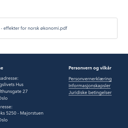
 - effekter for norsk økonomi.pdf
se
Personvern og vilkår
sadresse:
Personvernerklæring
slivets Hus
Informasjonskapsler
lthunsgate 27
Juridiske betingelser
Oslo
resse:
ks 5250 - Majorstuen
Oslo