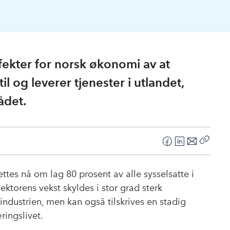
ekter for norsk økonomi av at
il og leverer tjenester i utlandet,
ådet.
F
L
E
Kopier
a
i
-
lenke
c
n
p
ettes nå om lag 80 prosent av alle sysselsatte i
e
k
o
ktorens vekst skyldes i stor grad sterk
b
e
s
industrien, men kan også tilskrives en stadig
o
d
t
ringslivet.
o
I