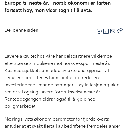
Europa til neste år. I norsk økonomi er farten
fortsatt høy, men viser tegn til å avta.
Del denne siden:
F
L
E
Kop
a
i
-
len
c
n
p
e
k
o
Lavere aktivitet hos våre handelspartnere vil dempe
b
e
s
etterspørselsimpulsene mot norsk eksport neste år.
o
d
t
Kostnadssjokket som følge av økte energipriser vil
o
I
redusere bedriftenes lønnsomhet og redusere
k
n
investeringene i mange næringer. Høy inflasjon og økte
renter vil også gi lavere forbruksvekst neste år.
Renteoppgangen bidrar også til å kjøle ned
boligmarkedet.
Næringslivets økonomibarometer for fjerde kvartal
antyder at et svakt flertall av bedriftene fremdeles anser