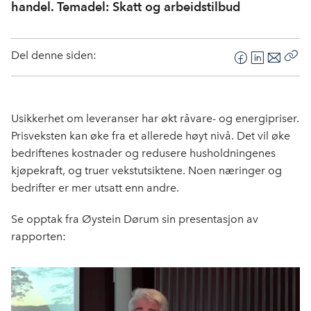
handel. Temadel: Skatt og arbeidstilbud
Del denne siden:
F
L
E
Kop
a
i
-
len
c
n
p
e
k
o
Usikkerhet om leveranser har økt råvare- og energipriser.
b
e
s
Prisveksten kan øke fra et allerede høyt nivå. Det vil øke
o
d
t
bedriftenes kostnader og redusere husholdningenes
o
I
kjøpekraft, og truer vekstutsiktene. Noen næringer og
k
n
bedrifter er mer utsatt enn andre.
Se opptak fra Øystein Dørum sin presentasjon av
rapporten: