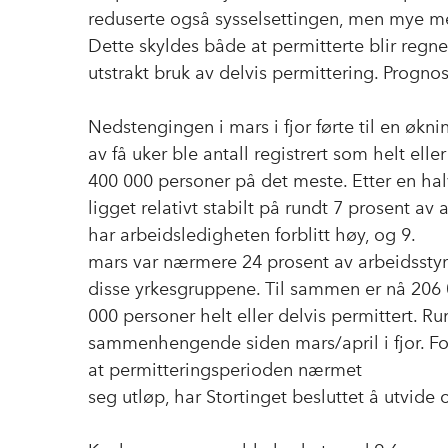
reduserte også sysselsettingen, men mye mer
Dette skyldes både at permitterte blir regne
utstrakt bruk av delvis permittering. Prognos
Nedstengingen i mars i fjor førte til en øknin
av få uker ble antall registrert som helt elle
400 000 personer på det meste. Etter en ha
ligget relativt stabilt på rundt 7 prosent av 
har arbeidsledigheten forblitt høy, og 9.
mars var nærmere 24 prosent av arbeidsstyrke
disse yrkesgruppene. Til sammen er nå 206 0
000 personer helt eller delvis permittert. R
sammenhengende siden mars/april i fjor. Fo
at permitteringsperioden nærmet
seg utløp, har Stortinget besluttet å utvide 