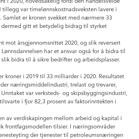
nt i 2020, hovedsakelig fordi den handelsveide
I tillegg var timelønnskostnadsveksten lavere i
e. Samlet er kronen svekket med nærmere 33
dermed gitt et betydelig bidrag til styrket
nt mot årsgjennomsnittet 2020, og slik reversert
 Lønnsdannelsen har et ansvar også for å bidra til
lik bidra til å sikre bedrifter og arbeidsplasser.
er kroner i 2019 til 33 milliarder i 2020. Resultatet
der næringsmiddelindustri, trelast og trevarer,
i. Unntaket var verksteds- og skipsbyggingsindustri,
lsvarte i fjor 82,3 prosent av faktorinntekten i
en av verdiskapingen mellom arbeid og kapital i
slik frontfagsmodellen tilsier. I næringsområder
jenesteyting der tjenester til petroleumsnæringen