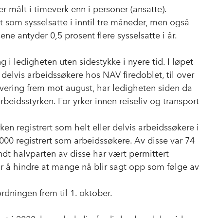
 målt i timeverk enn i personer (ansatte).
t som sysselsatte i inntil tre måneder, men også
ene antyder 0,5 prosent flere sysselsatte i år.
g i ledigheten uten sidestykke i nyere tid. I løpet
r delvis arbeidssøkere hos NAV firedoblet, til over
lvering frem mot august, har ledigheten siden da
arbeidsstyrken. For yrker innen reiseliv og transport
n registrert som helt eller delvis arbeidssøkere i
00 registrert som arbeidssøkere. Av disse var 74
undt halvparten av disse har vært permittert
r å hindre at mange nå blir sagt opp som følge av
ordningen frem til 1. oktober.