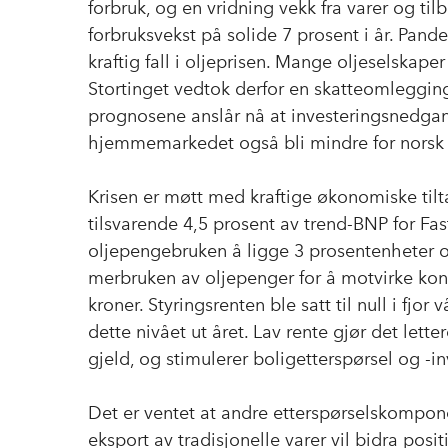
forbruk, og en vridning vekk fra varer og til
forbruksvekst på solide 7 prosent i år. Pan
kraftig fall i oljeprisen. Mange oljeselskaper
Stortinget vedtok derfor en skatteomleggin
prognosene anslår nå at investeringsnedgang
hjemmemarkedet også bli mindre for norsk 
Krisen er møtt med kraftige økonomiske tilt
tilsvarende 4,5 prosent av trend-BNP for Fas
oljepengebruken å ligge 3 prosentenheter o
merbruken av oljepenger for å motvirke ko
kroner. Styringsrenten ble satt til null i fjor
dette nivået ut året. Lav rente gjør det let
gjeld, og stimulerer boligetterspørsel og -in
Det er ventet at andre etterspørselskompon
eksport av tradisjonelle varer vil bidra posit