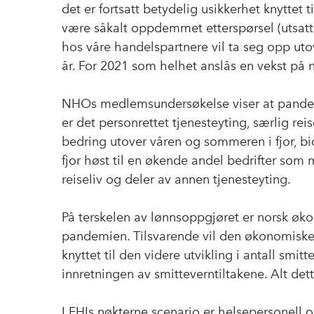
det er fortsatt betydelig usikkerhet knyttet 
være såkalt oppdemmet etterspørsel (utsatt
hos våre handelspartnere vil ta seg opp utove
år. For 2021 som helhet anslås en vekst på
NHOs medlemsundersøkelse viser at pandemie
er det personrettet tjenesteyting, særlig rei
bedring utover våren og sommeren i fjor, bi
fjor høst til en økende andel bedrifter som 
reiseliv og deler av annen tjenesteyting.
På terskelen av lønnsoppgjøret er norsk øko
pandemien. Tilsvarende vil den økonomiske
knyttet til den videre utvikling i antall smi
innretningen av smitteverntiltakene. Alt det
I FHIs nøkterne scenario er helsepersonell 