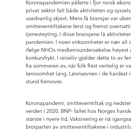
Koronapandemien påførte i fjor norsk økonom
privat sektor falt både aktiviteten og sysse
usedvanlig skjevt. Mens få bransjer var uber
smitteverntiltakene først og fremst overnatti
tjenesteyting. I disse bransjene lå aktivitete
pandemien. I noen virksomheter er nær all 
ifølge NHOs medlemsundersøkelse høyest a
konkursfrykt. I reiseliv gjelder dette to av 
fra sommeren av, når folk flest ventelig er va
lønnsomhet lang. Lønnsevnen i de hardest 
stund fremover.
Koronapandemi, smitteverntiltak og nedsten
verden i 2020. BNP- fallet hos Norges handel
største i nyere tid. Vaksinering er nå igan
brorparten av smitteverntiltakene i indust