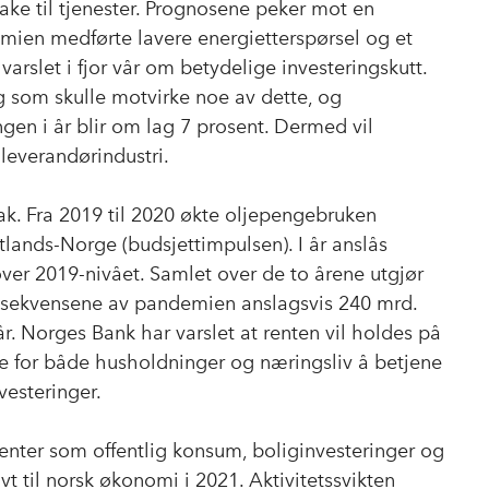
bake til tjenester. Prognosene peker mot en
demien medførte lavere energietterspørsel og et
 varslet i fjor vår om betydelige investeringskutt.
g som skulle motvirke noe av dette, og
en i år blir om lag 7 prosent. Dermed vil
leverandørindustri.
ak. Fra 2019 til 2020 økte oljepengebruken
tlands-Norge (budsjettimpulsen). I år anslås
ver 2019-nivået. Samlet over de to årene utgjør
nsekvensene av pandemien anslagsvis 240 mrd.
 vår. Norges Bank har varslet at renten vil holdes på
tere for både husholdninger og næringsliv å betjene
vesteringer.
enter som offentlig konsum, boliginvesteringer og
ivt til norsk økonomi i 2021. Aktivitetssvikten