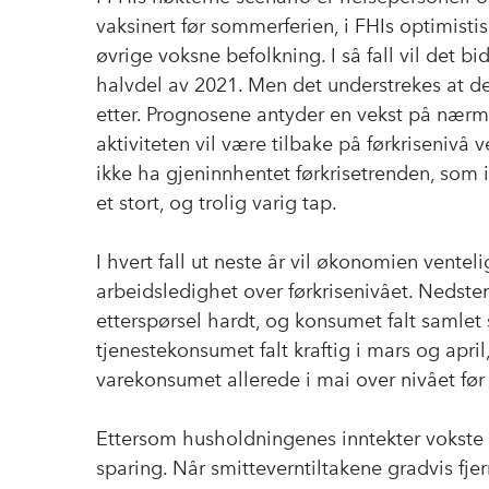
vaksinert før sommerferien, i FHIs optimisti
øvrige voksne befolkning. I så fall vil det bid
halvdel av 2021. Men det understrekes at 
etter. Prognosene antyder en vekst på nærme
aktiviteten vil være tilbake på førkrisenivå v
ikke ha gjeninnhentet førkrisetrenden, som 
et stort, og trolig varig tap.
I hvert fall ut neste år vil økonomien ventel
arbeidsledighet over førkrisenivået. Nedst
etterspørsel hardt, og konsumet falt samlet 
tjenestekonsumet falt kraftig i mars og april
varekonsumet allerede i mai over nivået f
Ettersom husholdningenes inntekter vokste i 
sparing. Når smitteverntiltakene gradvis fje