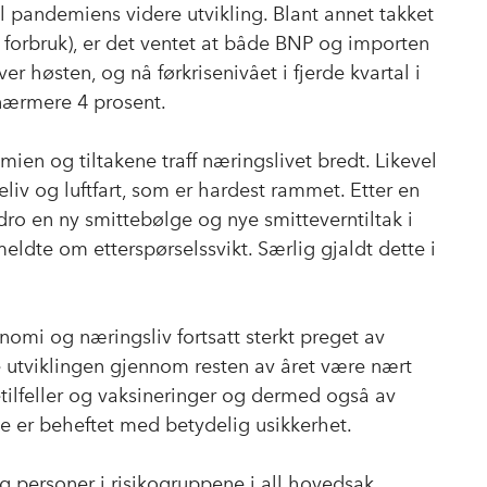
til pandemiens videre utvikling. Blant annet takket
 forbruk), er det ventet at både BNP og importen
r høsten, og nå førkrisenivået i fjerde kvartal i
 nærmere 4 prosent.
n og tiltakene traff næringslivet bredt. Likevel
seliv og luftfart, som er hardest rammet. Etter en
dro en ny smittebølge og nye smitteverntiltak i
meldte om etterspørselssvikt. Særlig gjaldt dette i
nomi og næringsliv fortsatt sterkt preget av
 utviklingen gjennom resten av året være nært
ttetilfeller og vaksineringer og dermed også av
te er beheftet med betydelig usikkerhet.
og personer i risikogruppene i all hovedsak