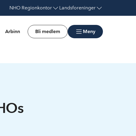
NHO
Regionkontor
Landsforeninger
Arbinn
Bli medlem
Meny
NHOs