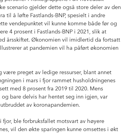
ske scenario gjelder dette også store deler av den
ra til å løfte Fastlands-BNP, spesielt i andre
dette vendepunktet vil kunne komme både før og
re 4 prosent i Fastlands-BNP i 2021, slik at
ed årsskiftet. Økonomien vil imidlertid da fortsatt
illustrerer at pandemien vil ha påført økonomien
ig være preget av ledige ressurser, blant annet
engningen i mars i fjor rammet husholdningenes
sett med 8 prosent fra 2019 til 2020. Mens
, og bare delvis har hentet seg inn igjen, var
ør utbruddet av koronapandemien.
fjor, ble forbruksfallet motsvart av høyere
rnes, vil den økte sparingen kunne omsettes i økt