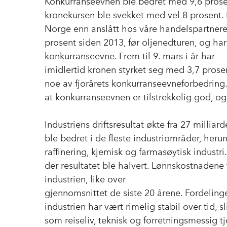
Konkurranseevnen ble bedret med 9,6 prose
kronekursen ble svekket med vel 8 prosent. 
Norge enn anslått hos våre handelspartner
prosent siden 2013, før oljenedturen, og har 
konkurranseevne. Frem til 9. mars i år har
imidlertid kronen styrket seg med 3,7 prose
noe av fjorårets konkurranseevneforbedring.
at konkurranseevnen er tilstrekkelig god, og s
Industriens driftsresultat økte fra 27 milliard
ble bedret i de fleste industriområder, herun
raffinering, kjemisk og farmasøytisk industr
der resultatet ble halvert. Lønnskostnadene ti
industrien, like over
gjennomsnittet de siste 20 årene. Fordeling
industrien har vært rimelig stabil over tid, 
som reiseliv, teknisk og forretningsmessig t