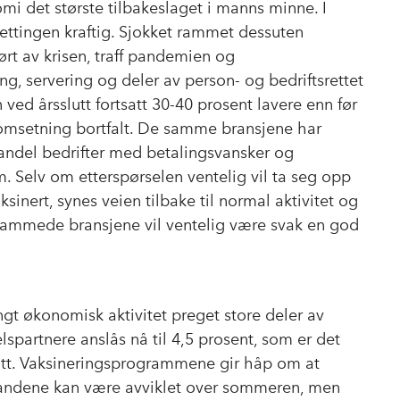
i det største tilbakeslaget i manns minne. I
lsettingen kraftig. Sjokket rammet dessuten
ørt av krisen, traff pandemien og
ng, servering og deler av person- og bedriftsrettet
n ved årsslutt fortsatt 30-40 prosent lavere enn før
omsetning bortfalt. De samme bransjene har
ndel bedrifter med betalingsvansker og
fem. Selv om etterspørselen ventelig vil ta seg opp
ksinert, synes veien tilbake til normal aktivitet og
rammede bransjene vil ventelig være svak en god
gt økonomisk aktivitet preget store deler av
spartnere anslås nå til 4,5 prosent, som er det
gsatt. Vaksineringsprogrammene gir håp om at
rilandene kan være avviklet over sommeren, men