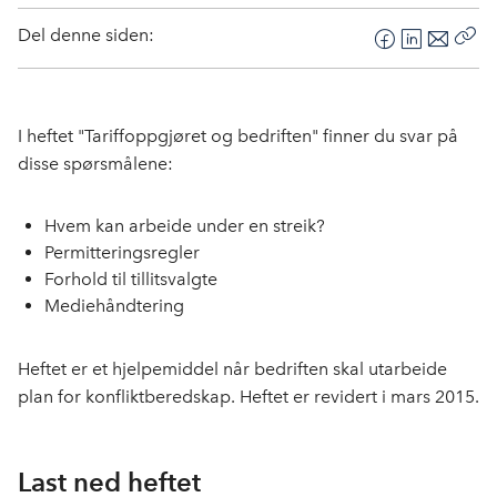
Del denne siden:
F
L
E
Kop
a
i
-
len
c
n
p
e
k
o
I heftet "Tariffoppgjøret og bedriften" finner du svar på
b
e
s
disse spørsmålene:
o
d
t
o
I
Hvem kan arbeide under en streik?
k
n
Permitteringsregler
Forhold til tillitsvalgte
Mediehåndtering
Heftet er et hjelpemiddel når bedriften skal utarbeide
plan for konfliktberedskap. Heftet er revidert i mars 2015.
Last ned heftet