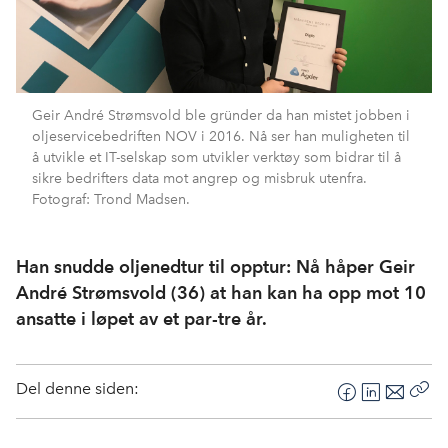
Geir André Strømsvold ble gründer da han mistet jobben i
oljeservicebedriften NOV i 2016. Nå ser han muligheten til
å utvikle et IT-selskap som utvikler verktøy som bidrar til å
sikre bedrifters data mot angrep og misbruk utenfra.
Fotograf: Trond Madsen.
Han snudde oljenedtur til opptur: Nå håper Geir
André Strømsvold (36) at han kan ha opp mot 10
ansatte i løpet av et par-tre år.
Del denne siden:
F
L
E
Kop
a
i
-
len