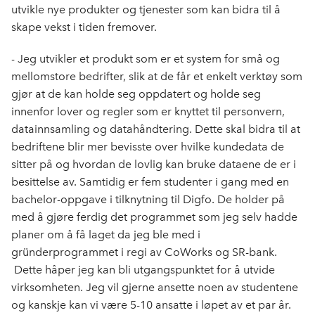
utvikle nye produkter og tjenester som kan bidra til å
skape vekst i tiden fremover.
- Jeg utvikler et produkt som er et system for små og
mellomstore bedrifter, slik at de får et enkelt verktøy som
gjør at de kan holde seg oppdatert og holde seg
innenfor lover og regler som er knyttet til personvern,
datainnsamling og datahåndtering. Dette skal bidra til at
bedriftene blir mer bevisste over hvilke kundedata de
sitter på og hvordan de lovlig kan bruke dataene de er i
besittelse av. Samtidig er fem studenter i gang med en
bachelor-oppgave i tilknytning til Digfo. De holder på
med å gjøre ferdig det programmet som jeg selv hadde
planer om å få laget da jeg ble med i
gründerprogrammet i regi av CoWorks og SR-bank.
Dette håper jeg kan bli utgangspunktet for å utvide
virksomheten. Jeg vil gjerne ansette noen av studentene
og kanskje kan vi være 5-10 ansatte i løpet av et par år.