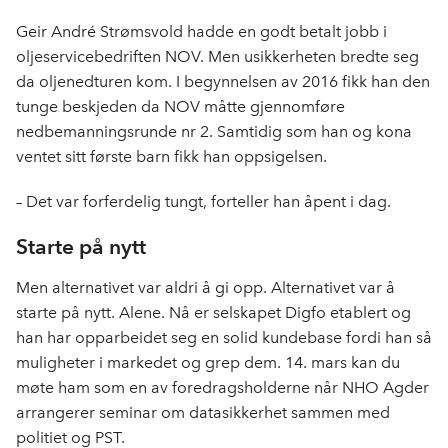
c
n
p
e
k
o
Geir André Strømsvold hadde en godt betalt jobb i
b
e
s
oljeservicebedriften NOV. Men usikkerheten bredte seg
o
d
t
da oljenedturen kom. I begynnelsen av 2016 fikk han den
o
I
tunge beskjeden da NOV måtte gjennomføre
k
n
nedbemanningsrunde nr 2. Samtidig som han og kona
ventet sitt første barn fikk han oppsigelsen.
– Det var forferdelig tungt, forteller han åpent i dag.
Starte på nytt
Men alternativet var aldri å gi opp. Alternativet var å
starte på nytt. Alene. Nå er selskapet Digfo etablert og
han har opparbeidet seg en solid kundebase fordi han så
muligheter i markedet og grep dem. 14. mars kan du
møte ham som en av foredragsholderne når
NHO Agder
arrangerer seminar
om datasikkerhet sammen med
politiet og PST.