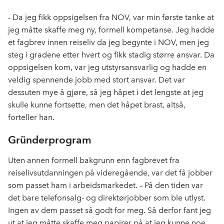
- Da jeg fikk oppsigelsen fra NOV, var min første tanke at
jeg måtte skaffe meg ny, formell kompetanse. Jeg hadde
et fagbrev innen reiseliv da jeg begynte i NOV, men jeg
steg i gradene etter hvert og fikk stadig større ansvar. Da
oppsigelsen kom, var jeg utstyrsansvarlig og hadde en
veldig spennende jobb med stort ansvar. Det var
dessuten mye å gjøre, så jeg håpet i det lengste at jeg
skulle kunne fortsette, men det håpet brast, altså,
forteller han.
Gründerprogram
Uten annen formell bakgrunn enn fagbrevet fra
reiselivsutdanningen på videregående, var det få jobber
som passet ham i arbeidsmarkedet. – På den tiden var
det bare telefonsalg- og direktørjobber som ble utlyst.
Ingen av dem passet så godt for meg. Så derfor fant jeg
ut at jeg måtte skaffe meg papirer på at jeg kunne noe,