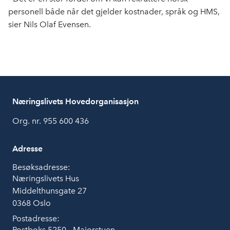
personell både når det gjelder kostnader, språk og HMS,
sier Nils Olaf Evensen.
Næringslivets Hovedorganisasjon
Org. nr. 955 600 436
Adresse
Besøksadresse:
Næringslivets Hus
Middelthunsgate 27
0368 Oslo
Postadresse:
Postboks 5250 - Majorstuen