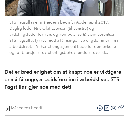
STS Fagstillas er månedens bedrift i Agder april 2019.
Daglig leder Nils Olaf Evensen (til venstre) og
avdelingsleder for kurs og kompetanse Øistein Lorentsen i
STS Fagstillas lykkes med å få mange nye ungdommer inn i
arbeidslivet. – Vi har et engasjement både for den enkelte
og for bransjens rekrutteringsbehov, understreker de.
Det er bred enighet om at knapt noe er viktigere
enn å få unge, arbeidsføre inn i arbeidslivet. STS
Fagstillas gjør noe med det!
Månedens bedrift'
F
L
E
Kop
a
i
-
len
c
n
p