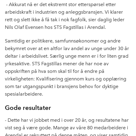
e
k
o
- Akkurat nå er det ekstremt stor etterspørsel etter
b
e
s
arbeidskraft i industrien og anleggsbransjen. Vi klarer
o
d
t
rett og slett ikke å få tak i nok fagfolk, sier daglig leder
o
I
Nils Olaf Evensen hos STS Fagstillas i Arendal.
k
n
Samtidig er politikere, samfunnsøkonomer og andre
bekymret over at en altfor lav andel av unge under 30 år
deltar i arbeidslivet. Særlig unge menn er i for liten grad
yrkesaktive. STS Fagstillas mener de har noe av
oppskriften på hva som skal til for å endre på
virkeligheten: Kvalifisering gjennom kurs og opplæring
som tar utgangspunkt i bransjens behov for dyktige
spesialarbeidere.
Gode resultater
- Dette har vi jobbet med i over 20 år, og resultatene har
vist seg å være gode. Mange av våre 80 medarbeidere i
Arendal er rekruttert på denne måten, og viser samtidig