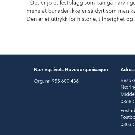
– Det er jo et festplagg som kan gå i arv i g
mene at bunader ikke er så dyrt som man ka
Den er et uttrykk for historie, tilhørighet og 
Næringslivets Hovedorganisasjon
Adres
Besøk
Org. nr. 955 600 436
Næring
Midde
0368 
Postad
Postbo
0303 