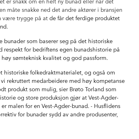
et er snakk om en helt ny bunad eller når det
gen måte snakke ned det andre aktører i bransjen
an være trygge på at
de får det ferdige produktet
and.
lge bunader som baserer seg på det historiske
 respekt for bedriftens egen bunadshistorie på
av høy sømteknisk kvalitet og god passform.
et historiske folkedraktmaterialet, og også om
r vi rekruttert medarbeidere med høy kompetanse
odt produkt som mulig, sier Brøto Torland som
storie og store produksjon gjør at Vest-Agder-
te er malen for en Vest-Agder-bunad. - Husflidens
rrektiv for bunader sydd av andre produsenter,