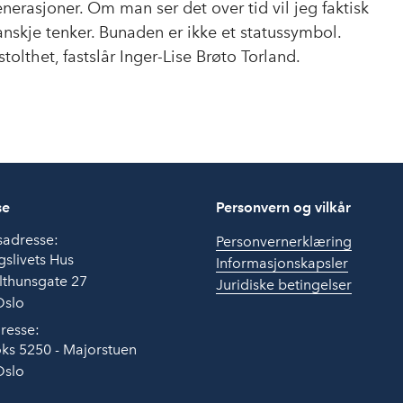
enerasjoner. Om man ser det over tid vil jeg faktisk
nskje tenker. Bunaden er ikke et statussymbol.
stolthet, fastslår Inger-Lise Brøto Torland.
se
Personvern og vilkår
sadresse:
Personvernerklæring
slivets Hus
Informasjonskapsler
lthunsgate 27
Juridiske betingelser
Oslo
resse:
ks 5250 - Majorstuen
Oslo