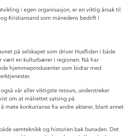
o
d
t
kling i egen organisasjon, er en viktig årsak til
o
I
 og Kristiansand som månedens bedrift i
k
n
navnet på selskapet som driver Husfliden i både
r vært en kulturbærer i regionen. Nå har
nyttede hjemmeprodusenter som bidrar med
erktjenester.
gså vår aller viktigste ressurs, understreker
vist om at målrettet satsing på
r å møte konkurranse fra andre aktører, blant annet
både sømteknikk og historien bak bunaden. Det