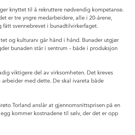
nger knyttet til å rekruttere nødvendig kompetanse.
det er tre yngre medarbeidere, alle i 20-årene,
ått svennebrevet i bunadtilvirkerfaget.
tet og kulturarv går hånd i hånd. Bunader utgjør
der bunaden står i sentrum – både i produksjon
tadig viktigere del av virksomheten. Det kreves
arbeider med dette. De skal ivareta både
Brøto Torland anslår at gjennomsnittsprisen på en
illegg kommer kostnadene til sølv, der det er opp