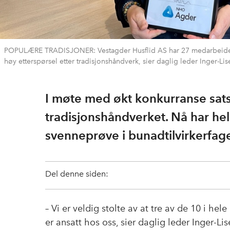
POPULÆRE TRADISJONER: Vestagder Husflid AS har 27 medarbeidere
høy etterspørsel etter tradisjonshåndverk, sier daglig leder Inger-L
I møte med økt konkurranse sat
tradisjonshåndverket. Nå har he
svenneprøve i bunadtilvirkerfage
Del denne siden:
– Vi er veldig stolte av at tre av de 10 i hel
er ansatt hos oss, sier daglig leder Inger-Li