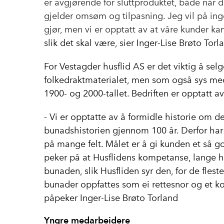
er avgjørende for sluttproduktet, både når d
gjelder omsøm og tilpasning. Jeg vil på in
gjør, men vi er opptatt av at våre kunder k
slik det skal være, sier Inger-Lise Brøto Torl
For Vestagder husflid AS er det viktig å se
folkedraktmaterialet, men som også sys med
1900- og 2000-tallet. Bedriften er opptatt 
- Vi er opptatte av å formidle historie om d
bunadshistorien gjennom 100 år. Derfor ha
på mange felt. Målet er å gi kunden et så g
peker på at Husflidens kompetanse, lange hi
bunaden, slik Husfliden syr den, for de fles
bunader oppfattes som ei rettesnor og et ko
påpeker Inger-Lise Brøto Torland
Yngre medarbeidere