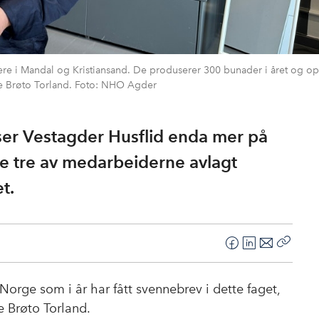
 i Mandal og Kristiansand. De produserer 300 bunader i året og op
ise Brøto Torland. Foto: NHO Agder
ser Vestagder Husflid enda mer på
le tre av medarbeiderne avlagt
t.
F
L
E
Kopier
a
i
-
lenke
c
n
p
e Norge som i år har fått svennebrev i dette faget,
e
k
o
se Brøto Torland.
b
e
s