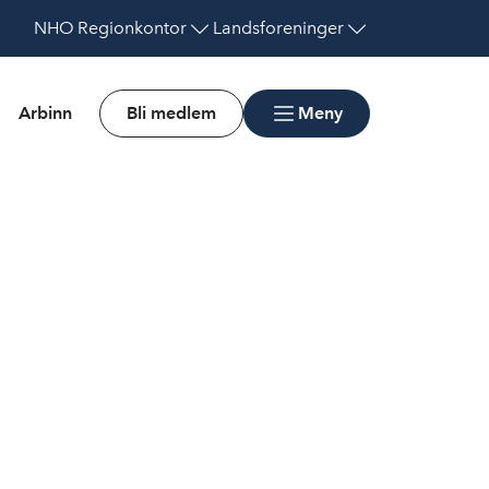
NHO
Regionkontor
Landsforeninger
Arbinn
Bli medlem
Meny