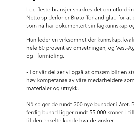
I de fleste bransjer snakkes det om utfordri
Nettopp derfor er Brøto Torland glad for at 
som nå har dokumentert sin fagkunnskap og f
Hun leder en virksomhet der kunnskap, kvali
hele 80 prosent av omsetningen, og Vest-Ag
og i formidling.
- For vår del ser vi også at omsøm blir en s
høy kompetanse av våre medarbeidere som 
materialer og uttrykk.
Nå selger de rundt 300 nye bunader i året. 
ferdig bunad ligger rundt 55 000 kroner. I t
til den enkelte kunde hva de ønsker.