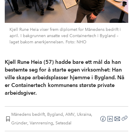
Kjell Rune Heia viser frem diplomet for Månedens bedrift i
april. I bakgrunnen ansatte ved Containertech i Bygland –
laget bakom anerkjennelsen. Foto: NHO
Kjell Rune Heia (57) hadde bare ett mål da han
bestemte seg for å starte egen virksomhet: Han
ville skape arbeidsplasser hjemme i Bygland. Nå
er Containertech kommunens største private
arbeidsgiver.
Månedens bedrift
,
Bygland
,
AMV
,
Ukraina
,
F
L
E
Gründer
,
Vannrensing
,
Setesdal
Kop
a
i
-
len