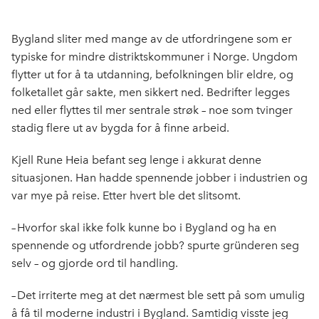
c
n
p
e
k
o
Bygland sliter med mange av de utfordringene som er
b
e
s
typiske for mindre distriktskommuner i Norge. Ungdom
o
d
t
flytter ut for å ta utdanning, befolkningen blir eldre, og
o
I
folketallet går sakte, men sikkert ned. Bedrifter legges
k
n
ned eller flyttes til mer sentrale strøk – noe som tvinger
stadig flere ut av bygda for å finne arbeid.
Kjell Rune Heia befant seg lenge i akkurat denne
situasjonen. Han hadde spennende jobber i industrien og
var mye på reise. Etter hvert ble det slitsomt.
– Hvorfor skal ikke folk kunne bo i Bygland og ha en
spennende og utfordrende jobb? spurte gründeren seg
selv – og gjorde ord til handling.
– Det irriterte meg at det nærmest ble sett på som umulig
å få til moderne industri i Bygland. Samtidig visste jeg