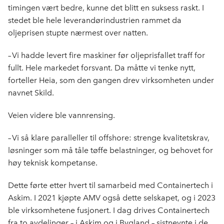
timingen vært bedre, kunne det blitt en suksess raskt. I
stedet ble hele leverandørindustrien rammet da
oljeprisen stupte nærmest over natten.
– Vi hadde levert fire maskiner før oljeprisfallet traff for
fullt. Hele markedet forsvant. Da måtte vi tenke nytt,
forteller Heia, som den gangen drev virksomheten under
navnet Skild.
Veien videre ble vannrensing.
– Vi så klare paralleller til offshore: strenge kvalitetskrav,
løsninger som må tåle tøffe belastninger, og behovet for
høy teknisk kompetanse.
Dette førte etter hvert til samarbeid med Containertech i
Askim. I 2021 kjøpte AMV også dette selskapet, og i 2023
ble virksomhetene fusjonert. I dag drives Containertech
fra to avdelinger – i Askim og i Bygland – sistnevnte i de