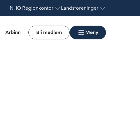
NHO
Regionkontor
Landsforeninger
Arbinn
Bli medlem
Meny