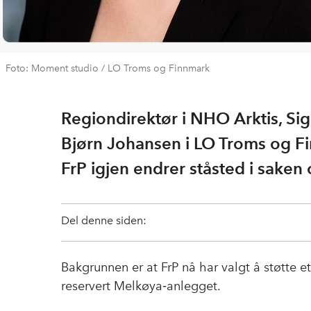
Foto: Moment studio / LO Troms og Finnmark
Regiondirektør i NHO Arktis, Si
Bjørn Johansen i LO Troms og F
FrP igjen endrer ståsted i sake
Del denne siden:
Bakgrunnen er at FrP nå har valgt å støtte e
reservert Melkøya‑anlegget.