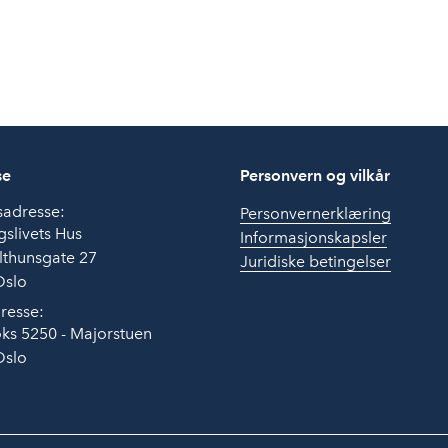
se
Personvern og vilkår
sadresse:
Personvernerklæring
slivets Hus
Informasjonskapsler
lthunsgate 27
Juridiske betingelser
Oslo
resse:
ks 5250 - Majorstuen
Oslo