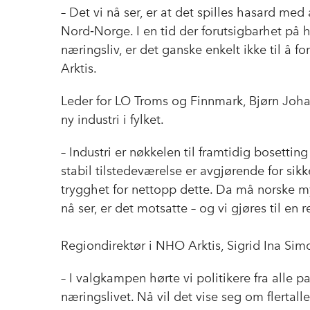
– Det vi nå ser, er at det spilles hasard me
Nord‑Norge. I en tid der forutsigbarhet på
næringsliv, er det ganske enkelt ikke til å f
Arktis.
Leder for LO Troms og Finnmark, Bjørn Joh
ny industri i fylket.
– Industri er nøkkelen til framtidig bosettin
stabil tilstedeværelse er avgjørende for sik
trygghet for nettopp dette. Da må norske my
nå ser, er det motsatte – og vi gjøres til en
Regiondirektør i NHO Arktis, Sigrid Ina Sim
– I valgkampen hørte vi politikere fra alle 
næringslivet. Nå vil det vise seg om flertalle