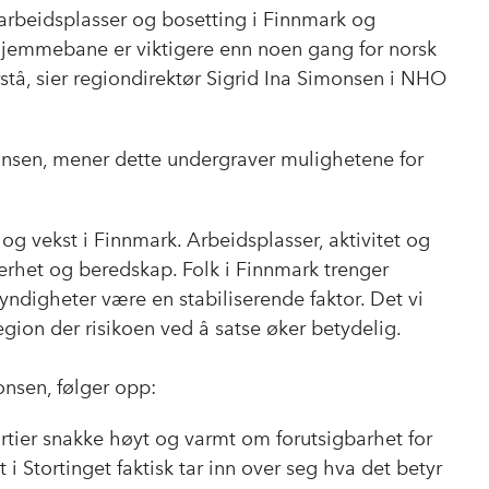
o
d
t
d arbeidsplasser og bosetting i Finnmark og
o
I
 hjemmebane er viktigere enn noen gang for norsk
k
n
orstå, sier regiondirektør Sigrid Ina Simonsen i NHO
ansen, mener dette undergraver mulighetene for
g og vekst i Finnmark. Arbeidsplasser, aktivitet og
kerhet og beredskap. Folk i Finnmark trenger
ndigheter være en stabiliserende faktor. Det vi
 region der risikoen ved å satse øker betydelig.
onsen, følger opp:
partier snakke høyt og varmt om forutsigbarhet for
t i Stortinget faktisk tar inn over seg hva det betyr