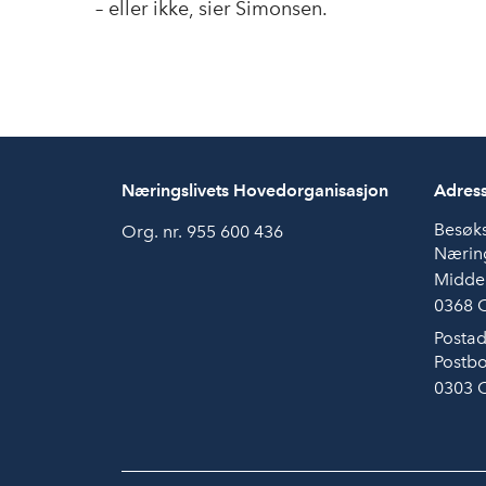
– eller ikke, sier Simonsen.
Næringslivets Hovedorganisasjon
Adres
Besøk
Org. nr. 955 600 436
Næring
Midde
0368 
Postad
Postbo
0303 