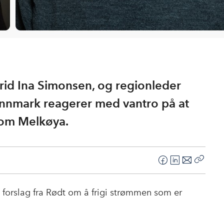
grid Ina Simonsen, og regionleder
innmark reagerer med vantro på at
n om Melkøya.
F
L
E
Kopier
a
i
-
lenke
c
n
p
t forslag fra Rødt om å frigi strømmen som er
e
k
o
b
e
s