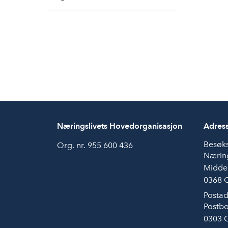
Næringslivets Hovedorganisasjon
Adres
Besøk
Org. nr. 955 600 436
Næring
Midde
0368 
Postad
Postbo
0303 