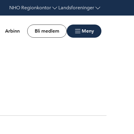
NHO
Regionkontor
Landsforeninger
Arbinn
Bli medlem
Meny