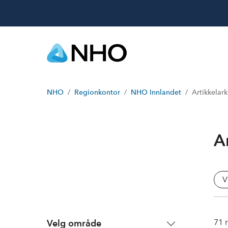
NHO
Regionkontor
NHO Innlandet
Artikkelark
A
V
71
r
Velg område