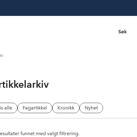
Søk
iv
rtikkelarkiv
is alle
Fagartikkel
Kronikk
Nyhet
esultater funnet med valgt filtrering.