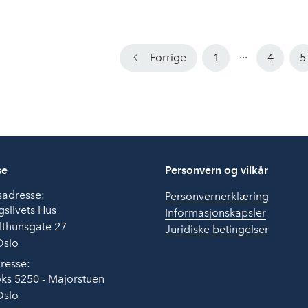
...
Forrige
1
4
5
se
Personvern og vilkår
sadresse:
Personvernerklæring
slivets Hus
Informasjonskapsler
lthunsgate 27
Juridiske betingelser
Oslo
resse:
ks 5250 - Majorstuen
Oslo