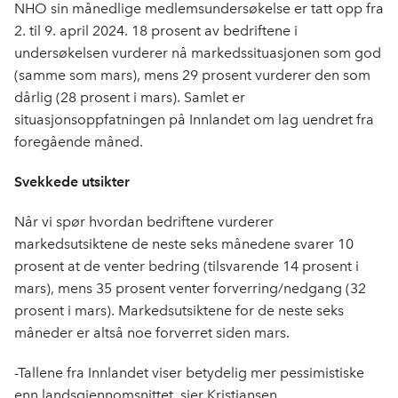
e
k
o
NHO sin månedlige medlemsundersøkelse er tatt opp fra
b
e
s
2. til 9. april 2024. 18 prosent av bedriftene i
o
d
t
undersøkelsen vurderer nå markedssituasjonen som god
o
I
(samme som mars), mens 29 prosent vurderer den som
k
n
dårlig (28 prosent i mars). Samlet er
situasjonsoppfatningen på Innlandet om lag uendret fra
foregående måned.
Svekkede utsikter
Når vi spør hvordan bedriftene vurderer
markedsutsiktene de neste seks månedene svarer 10
prosent at de venter bedring (tilsvarende 14 prosent i
mars), mens 35 prosent venter forverring/nedgang (32
prosent i mars). Markedsutsiktene for de neste seks
måneder er altså noe forverret siden mars.
-Tallene fra Innlandet viser betydelig mer pessimistiske
enn landsgjennomsnittet, sier Kristiansen.