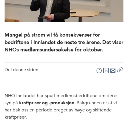
Mangel på strøm vil få konsekvenser for
bedriftene i Innlandet de neste tre årene. Det viser
NHOs medlemsundersøkelse for oktober.
Del denne siden:
F
L
E
Kop
a
i
-
len
c
n
p
e
k
o
NHO Innlandet har spurt medlemsbedriftene om deres
b
e
s
syn på
kraftpriser og -produksjon
. Bakgrunnen er at vi
o
d
t
har bak oss en periode preget av høye og skiftende
o
I
kraftpriser.
k
n